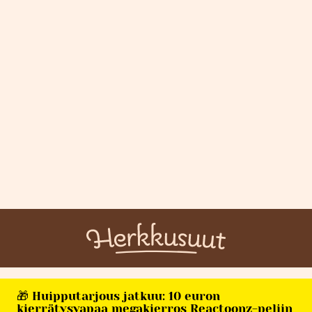
🎁 Huipputarjous jatkuu: 10 euron
kierrätysvapaa megakierros Reactoonz-peliin