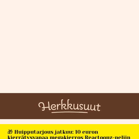
🎁 Huipputarjous jatkuu: 10 euron
kierrätysvapaa megakierros Reactoonz-peliin