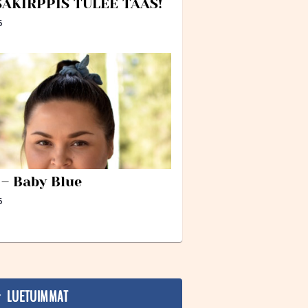
AKIRPPIS TULEE TAAS!
6
– Baby Blue
6
LUETUIMMAT