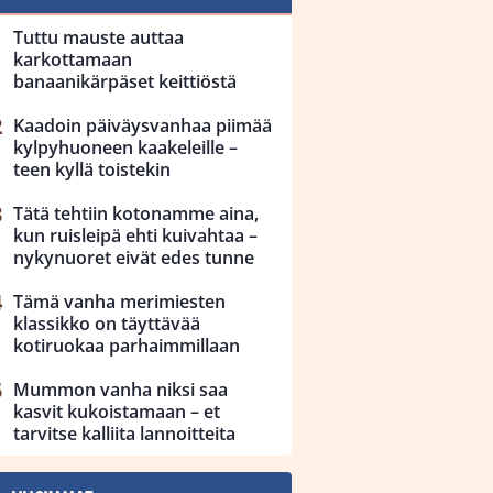
Tuttu mauste auttaa
karkottamaan
banaanikärpäset keittiöstä
Kaadoin päiväysvanhaa piimää
kylpyhuoneen kaakeleille –
teen kyllä toistekin
Tätä tehtiin kotonamme aina,
kun ruisleipä ehti kuivahtaa –
nykynuoret eivät edes tunne
Tämä vanha merimiesten
klassikko on täyttävää
kotiruokaa parhaimmillaan
Mummon vanha niksi saa
kasvit kukoistamaan – et
tarvitse kalliita lannoitteita