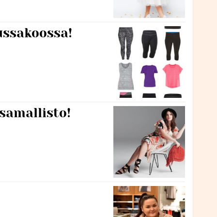
ussakoossa!
ssamallisto!