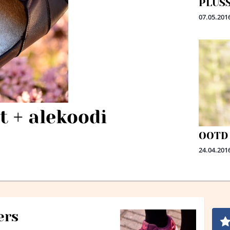
PLUSS
07.05.201
 + alekoodi
OOTD 
24.04.201
ers