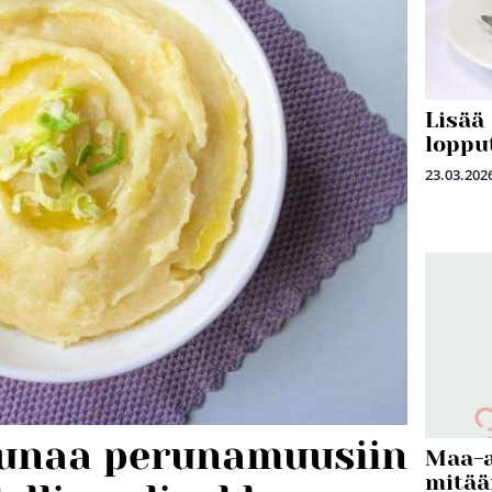
Lisää
loppu
23.03.202
uunaa perunamuusiin
Maa-a
mitää