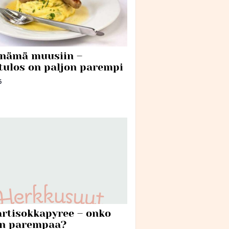
 nämä muusiin –
tulos on paljon parempi
6
rtisokkapyree – onko
n parempaa?