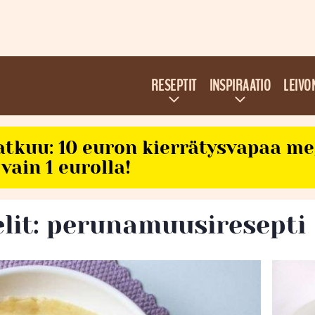
RESEPTIT
INSPIRAATIO
LEIVO
atkuu: 10 euron kierrätysvapaa m
vain 1 eurolla!
elit: perunamuusiresepti