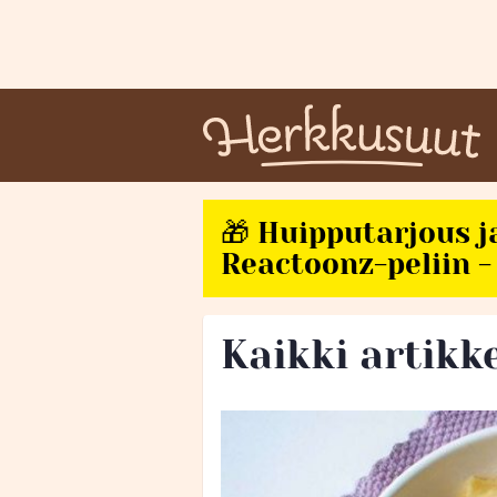
🎁 Huipputarjous j
Reactoonz-peliin - 
Kaikki artikk