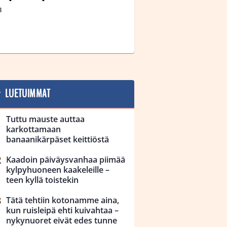
8
LUETUIMMAT
Tuttu mauste auttaa
karkottamaan
banaanikärpäset keittiöstä
Kaadoin päiväysvanhaa piimää
kylpyhuoneen kaakeleille –
teen kyllä toistekin
Tätä tehtiin kotonamme aina,
kun ruisleipä ehti kuivahtaa –
nykynuoret eivät edes tunne