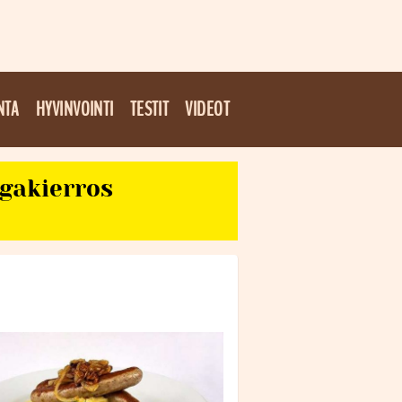
NTA
HYVINVOINTI
TESTIT
VIDEOT
egakierros