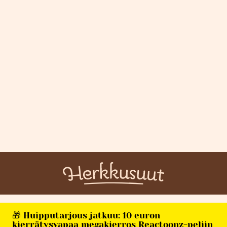
🎁 Huipputarjous jatkuu: 10 euron
kierrätysvapaa megakierros Reactoonz-peliin