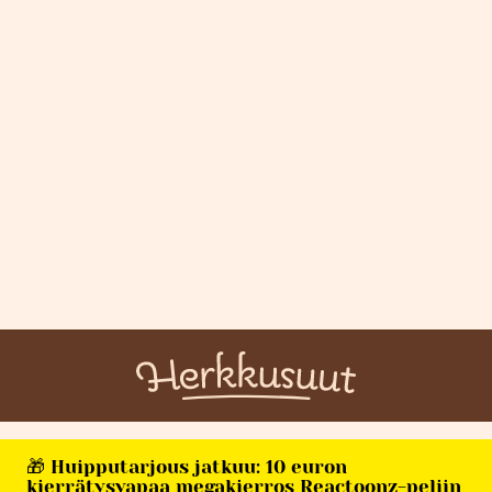
🎁 Huipputarjous jatkuu: 10 euron
kierrätysvapaa megakierros Reactoonz-peliin