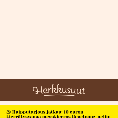
🎁 Huipputarjous jatkuu: 10 euron
kierrätysvapaa megakierros Reactoonz-peliin