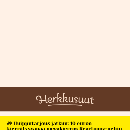
🎁 Huipputarjous jatkuu: 10 euron
kierrätysvapaa megakierros Reactoonz-peliin