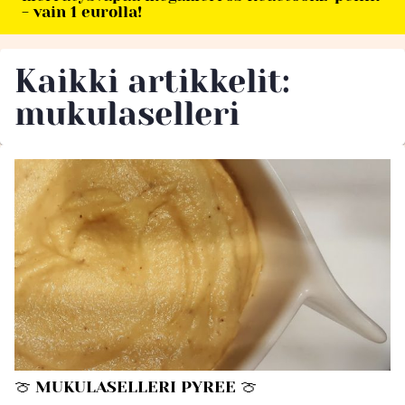
- vain 1 eurolla!
Kaikki artikkelit:
mukulaselleri
🍈 MUKULASELLERI PYREE 🍈