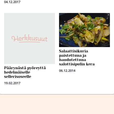
04.12.2017
Salaattisikuria
paistettuna ja
haudutettuna
salottisipulin kera
Päärynästä pyöreyttä
06.12.2014
hedelmäiselle
sellerisoseelle
19.02.2017