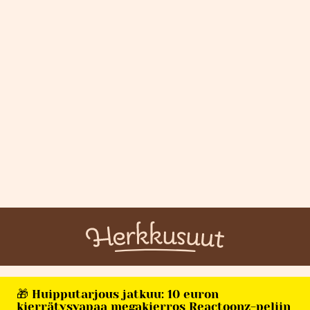
🎁 Huipputarjous jatkuu: 10 euron
kierrätysvapaa megakierros Reactoonz-peliin