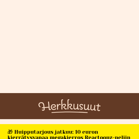
🎁 Huipputarjous jatkuu: 10 euron
kierrätysvapaa megakierros Reactoonz-peliin