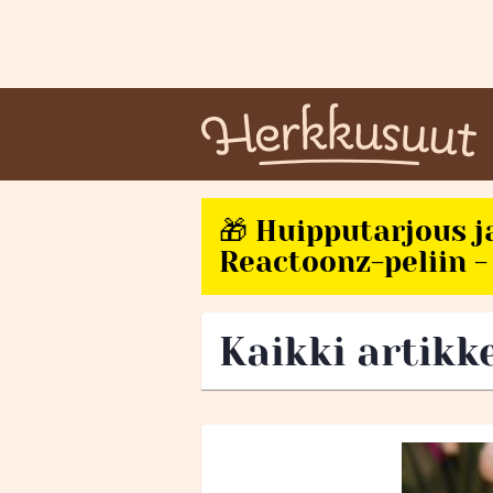
🎁 Huipputarjous j
Reactoonz-peliin - 
Kaikki artikk