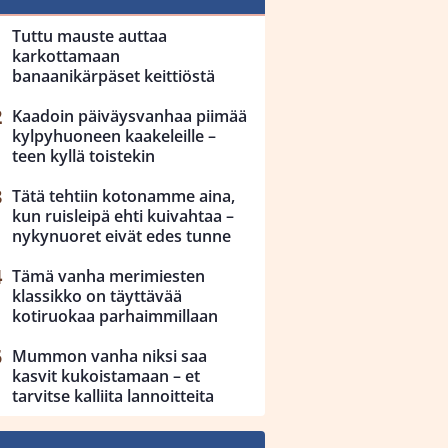
Tuttu mauste auttaa
karkottamaan
banaanikärpäset keittiöstä
Kaadoin päiväysvanhaa piimää
kylpyhuoneen kaakeleille –
teen kyllä toistekin
Tätä tehtiin kotonamme aina,
kun ruisleipä ehti kuivahtaa –
nykynuoret eivät edes tunne
Tämä vanha merimiesten
klassikko on täyttävää
kotiruokaa parhaimmillaan
Mummon vanha niksi saa
kasvit kukoistamaan – et
tarvitse kalliita lannoitteita