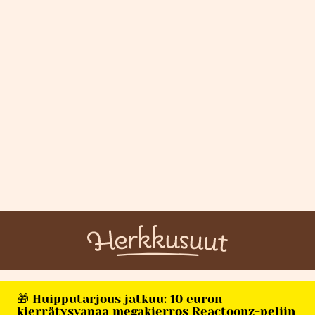
🎁 Huipputarjous jatkuu: 10 euron
kierrätysvapaa megakierros Reactoonz-peliin