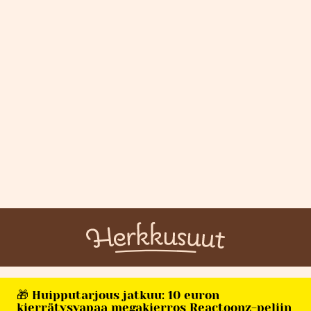
🎁 Huipputarjous jatkuu: 10 euron
kierrätysvapaa megakierros Reactoonz-peliin