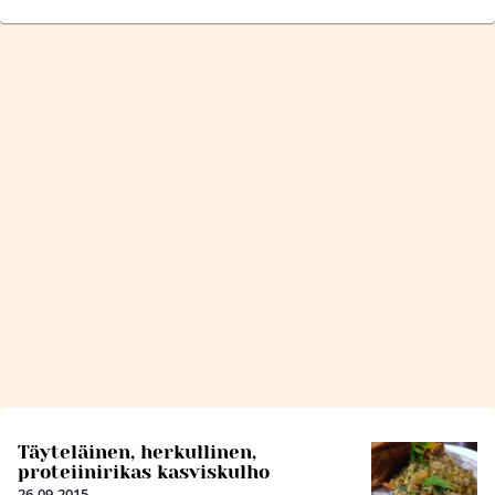
Täyteläinen, herkullinen,
proteiinirikas kasviskulho
26.09.2015