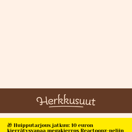
🎁 Huipputarjous jatkuu: 10 euron
kierrätysvapaa megakierros Reactoonz-peliin