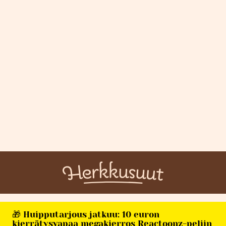
🎁 Huipputarjous jatkuu: 10 euron
kierrätysvapaa megakierros Reactoonz-peliin