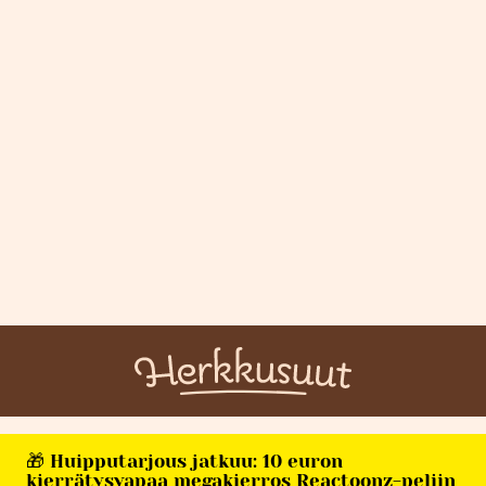
🎁 Huipputarjous jatkuu: 10 euron
kierrätysvapaa megakierros Reactoonz-peliin