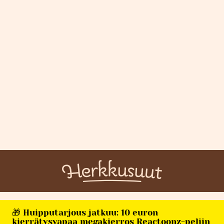
🎁 Huipputarjous jatkuu: 10 euron
kierrätysvapaa megakierros Reactoonz-peliin