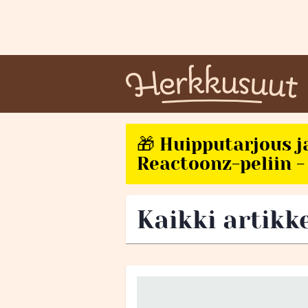
🎁 Huipputarjous j
Reactoonz-peliin - 
Kaikki artikk