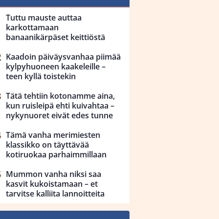
Tuttu mauste auttaa
karkottamaan
banaanikärpäset keittiöstä
Kaadoin päiväysvanhaa piimää
kylpyhuoneen kaakeleille –
teen kyllä toistekin
Tätä tehtiin kotonamme aina,
kun ruisleipä ehti kuivahtaa –
nykynuoret eivät edes tunne
Tämä vanha merimiesten
klassikko on täyttävää
kotiruokaa parhaimmillaan
Mummon vanha niksi saa
kasvit kukoistamaan – et
tarvitse kalliita lannoitteita