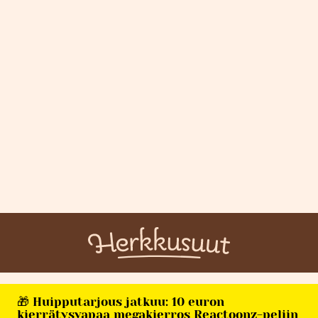
🎁 Huipputarjous jatkuu: 10 euron
kierrätysvapaa megakierros Reactoonz-peliin