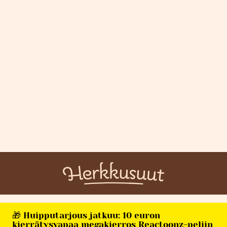
🎁 Huipputarjous jatkuu: 10 euron
kierrätysvapaa megakierros Reactoonz-peliin