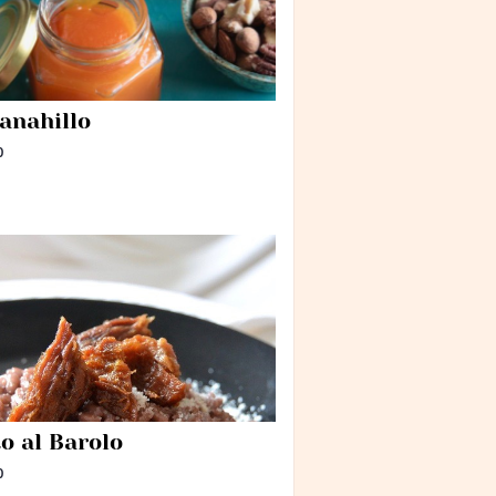
anahillo
0
o al Barolo
0