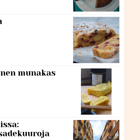
n
ainen munakas
issa:
 sadekuuroja