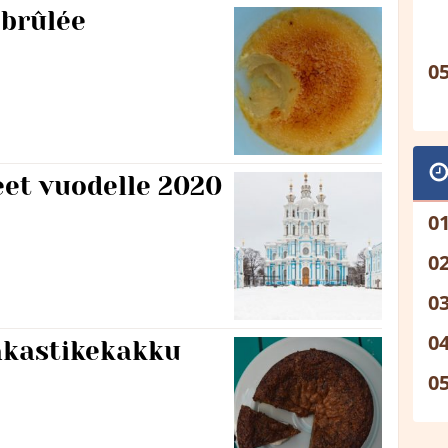
 brûlée
et vuodelle 2020
jakastikekakku