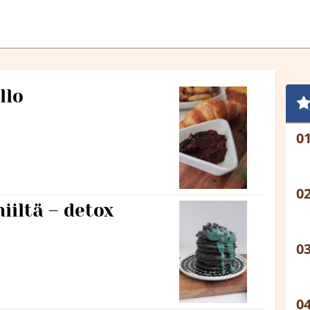
llo
iiltä – detox