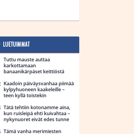
LUETUIMMAT
Tuttu mauste auttaa
karkottamaan
banaanikärpäset keittiöstä
Kaadoin päiväysvanhaa piimää
kylpyhuoneen kaakeleille –
teen kyllä toistekin
Tätä tehtiin kotonamme aina,
kun ruisleipä ehti kuivahtaa –
nykynuoret eivät edes tunne
Tämä vanha merimiesten