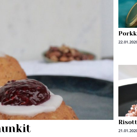
Porkk
22.01.202
Risott
unkit
21.01.202