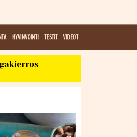
NTA
HYVINVOINTI
TESTIT
VIDEOT
egakierros