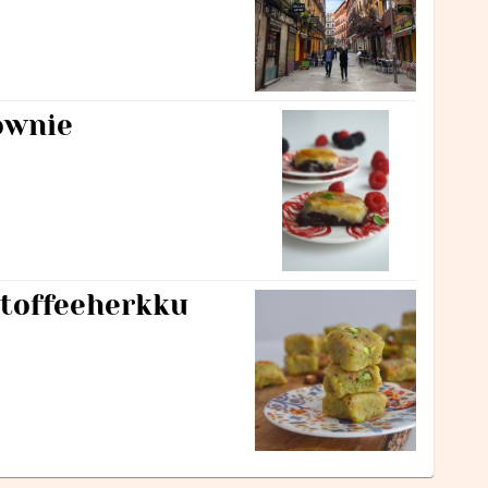
ownie
n toffeeherkku