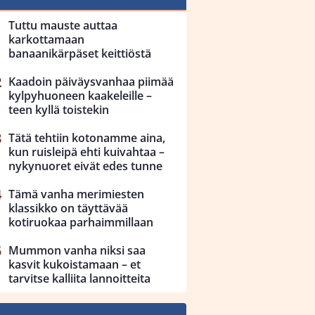
Tuttu mauste auttaa
karkottamaan
banaanikärpäset keittiöstä
Kaadoin päiväysvanhaa piimää
kylpyhuoneen kaakeleille –
teen kyllä toistekin
Tätä tehtiin kotonamme aina,
kun ruisleipä ehti kuivahtaa –
nykynuoret eivät edes tunne
Tämä vanha merimiesten
klassikko on täyttävää
kotiruokaa parhaimmillaan
Mummon vanha niksi saa
kasvit kukoistamaan – et
tarvitse kalliita lannoitteita