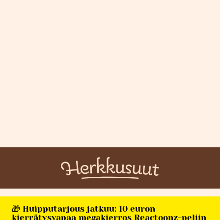
🎁 Huipputarjous jatkuu: 10 euron
kierrätysvapaa megakierros Reactoonz-peliin