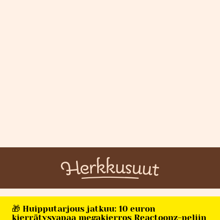
🎁 Huipputarjous jatkuu: 10 euron
kierrätysvapaa megakierros Reactoonz-peliin