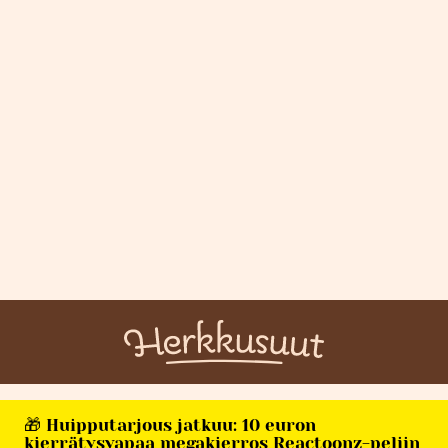
🎁 Huipputarjous jatkuu: 10 euron
kierrätysvapaa megakierros Reactoonz-peliin