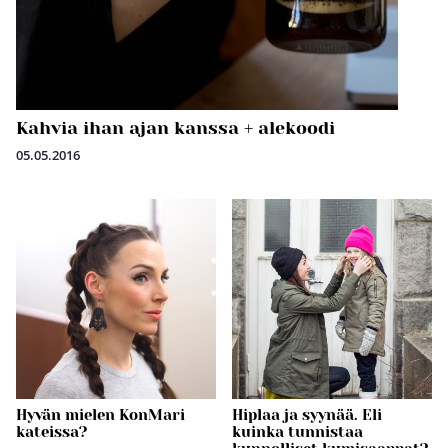
Kahvia ihan ajan kanssa + alekoodi
05.05.2016
Hyvän mielen KonMari
Hiplaa ja syynää. Eli
kateissa?
kuinka tunnistaa