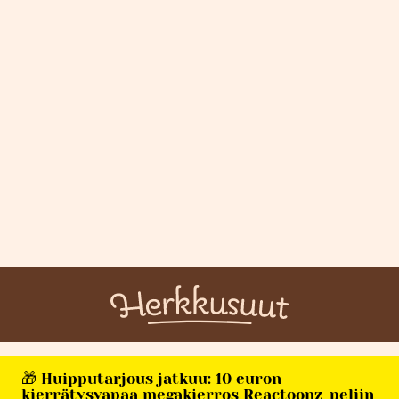
🎁 Huipputarjous jatkuu: 10 euron
kierrätysvapaa megakierros Reactoonz-peliin