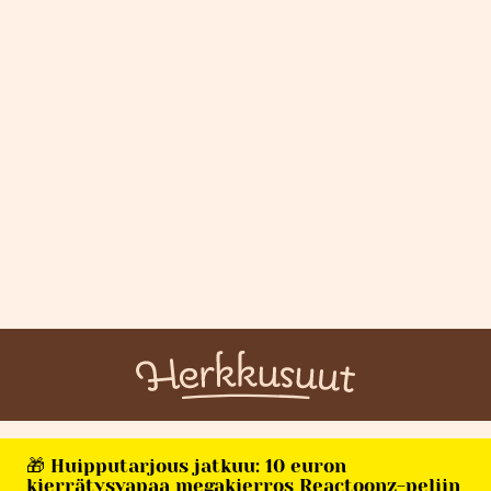
🎁 Huipputarjous jatkuu: 10 euron
kierrätysvapaa megakierros Reactoonz-peliin