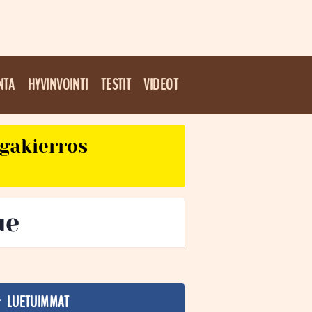
NTA
HYVINVOINTI
TESTIT
VIDEOT
egakierros
ue
LUETUIMMAT