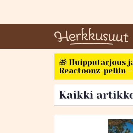
🎁 Huipputarjous j
Reactoonz-peliin - 
Kaikki artikk