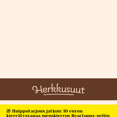
🎁 Huipputarjous jatkuu: 10 euron
kierrätysvapaa megakierros Reactoonz-peliin