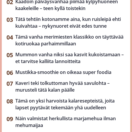
Kaadoin päiväysvanhaa piimää kylpyhuoneen
kaakeleille – teen kyllä toistekin
Tätä tehtiin kotonamme aina, kun ruisleipä ehti
kuivahtaa – nykynuoret eivät edes tunne
Tämä vanha merimiesten klassikko on täyttävää
kotiruokaa parhaimmillaan
Mummon vanha niksi saa kasvit kukoistamaan –
et tarvitse kalliita lannoitteita
Mustikka-smoothie on oikeaa super foodia
Kaveri teki tolkuttoman hyvää savulohta –
murusteli tätä kalan päälle
Tämä on yksi harvoista kalaresepteistä, joita
lapset pyytävät tekemään yhä uudelleen
Näin valmistat herkullista marjamehua ilman
mehumaijaa