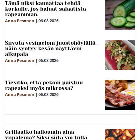
Tämä niksi kannattaa tehdä
kurkulle, jos haluat salaatista
rapeamman.
Anna Pesonen
|
06.08.2026
Siivuta vesimeloni juustohöylällä –
näin syntyy kesän näyttävin
alkupala
Anna Pesonen
|
06.08.2026
Tiesitkö, että pekoni paistuu
rapeaksi myös mikrossa?
Anna Pesonen
|
06.08.2026
Grillaatko halloumin aina
viipaleina? Siksi siitä voi tulla