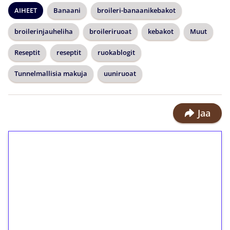
AIHEET
Banaani
broileri-banaanikebakot
broilerinjauheliha
broileriruoat
kebakot
Muut
Reseptit
reseptit
ruokablogit
Tunnelmallisia makuja
uuniruoat
Jaa
1€ = 10€ arvosta
ilmaiskierroksia ilman
kierrätystä!
Talleta 1€
Saat heti 50 ilmaiskierrosta Tuohi