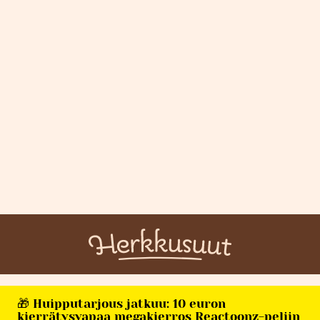
🎁 Huipputarjous jatkuu: 10 euron
kierrätysvapaa megakierros Reactoonz-peliin