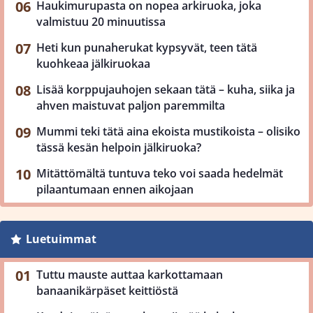
Haukimurupasta on nopea arkiruoka, joka
valmistuu 20 minuutissa
Heti kun punaherukat kypsyvät, teen tätä
kuohkeaa jälkiruokaa
Lisää korppujauhojen sekaan tätä – kuha, siika ja
ahven maistuvat paljon paremmilta
Mummi teki tätä aina ekoista mustikoista – olisiko
tässä kesän helpoin jälkiruoka?
Mitättömältä tuntuva teko voi saada hedelmät
pilaantumaan ennen aikojaan
Luetuimmat
Tuttu mauste auttaa karkottamaan
banaanikärpäset keittiöstä