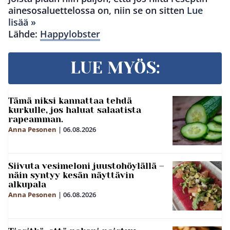
ainesosaluettelossa on, niin se on sitten
Lue
lisää »
Lähde:
Happylobster
LUE MYÖS:
Tämä niksi kannattaa tehdä
kurkulle, jos haluat salaatista
rapeamman.
Anna Pesonen
|
06.08.2026
Siivuta vesimeloni juustohöylällä –
näin syntyy kesän näyttävin
alkupala
Anna Pesonen
|
06.08.2026