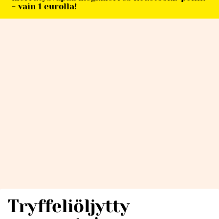
- vain 1 eurolla!
Tryffeliöljytty