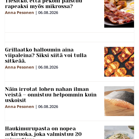
Tiesitkö, että pekoni paistuu
rapeaksi myös mikrossa?
Anna Pesonen
|
06.08.2026
Grillaatko halloumin aina
viipaleina? Siksi siitä voi tulla
sitkeää.
Anna Pesonen
|
06.08.2026
Näin irrotat lohen nahan ilman
veistä – onnistuu helpommin kuin
uskoisit
Anna Pesonen
|
06.08.2026
Haukimurupasta on nopea
arkiruoka, joka valmistuu 20