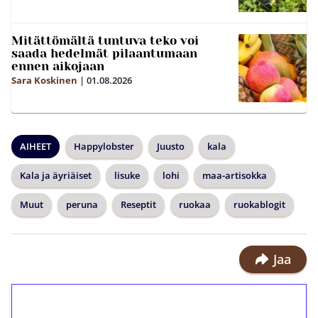
Mitättömältä tuntuva teko voi
saada hedelmät pilaantumaan
ennen aikojaan
Sara Koskinen
|
01.08.2026
AIHEET
Happylobster
Juusto
kala
Kala ja äyriäiset
lisuke
lohi
maa-artisokka
Muut
peruna
Reseptit
ruokaa
ruokablogit
Jaa
1€ = 10€ arvosta