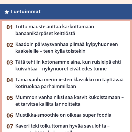
Luetuimmat
Tuttu mauste auttaa karkottamaan
banaanikärpäset keittiöstä
Kaadoin päiväysvanhaa piimää kylpyhuoneen
kaakeleille – teen kyllä toistekin
Tätä tehtiin kotonamme aina, kun ruisleipä ehti
kuivahtaa – nykynuoret eivät edes tunne
Tämä vanha merimiesten klassikko on täyttävää
kotiruokaa parhaimmillaan
Mummon vanha niksi saa kasvit kukoistamaan –
et tarvitse kalliita lannoitteita
Mustikka-smoothie on oikeaa super foodia
Kaveri teki tolkuttoman hyvää savulohta –