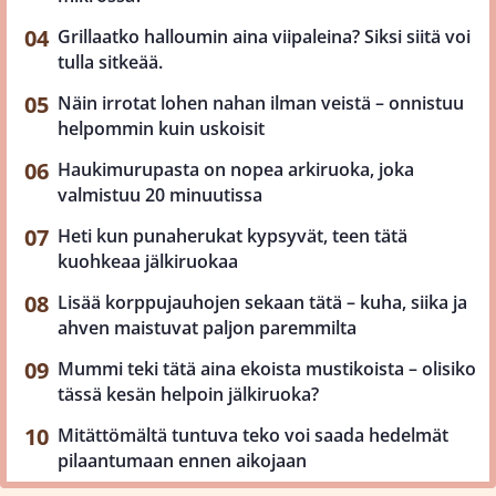
Grillaatko halloumin aina viipaleina? Siksi siitä voi
tulla sitkeää.
Näin irrotat lohen nahan ilman veistä – onnistuu
helpommin kuin uskoisit
Haukimurupasta on nopea arkiruoka, joka
valmistuu 20 minuutissa
Heti kun punaherukat kypsyvät, teen tätä
kuohkeaa jälkiruokaa
Lisää korppujauhojen sekaan tätä – kuha, siika ja
ahven maistuvat paljon paremmilta
Mummi teki tätä aina ekoista mustikoista – olisiko
tässä kesän helpoin jälkiruoka?
Mitättömältä tuntuva teko voi saada hedelmät
pilaantumaan ennen aikojaan