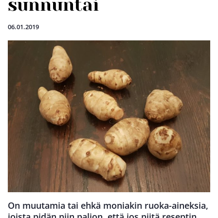
sunnuntai
06.01.2019
On muutamia tai ehkä moniakin ruoka-aineksia,
joista pidän niin paljon, että jos niitä reseptin