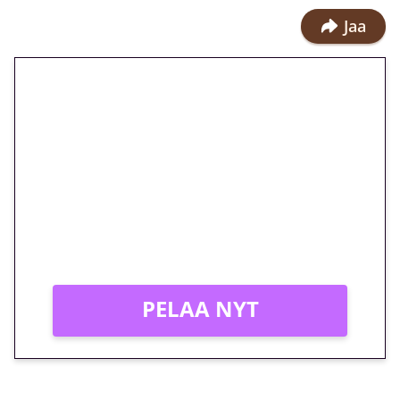
Jaa
🎁 Huipputarjous jatkuu: 10
euron kierrätysvapaa
megakierros Reactoonz-
peliin – vain 1 eurolla!
Peli: Reactoonz
Vain uusille asiakkaille!
PELAA NYT