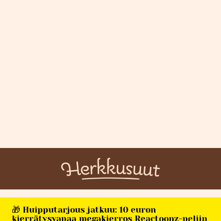
🎁 Huipputarjous jatkuu: 10 euron
kierrätysvapaa megakierros Reactoonz-peliin