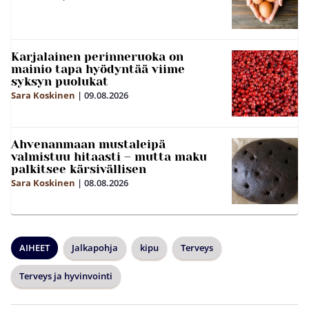
Karjalainen perinneruoka on
mainio tapa hyödyntää viime
syksyn puolukat
Sara Koskinen
|
09.08.2026
Ahvenanmaan mustaleipä
valmistuu hitaasti – mutta maku
palkitsee kärsivällisen
Sara Koskinen
|
08.08.2026
AIHEET
Jalkapohja
kipu
Terveys
Terveys ja hyvinvointi