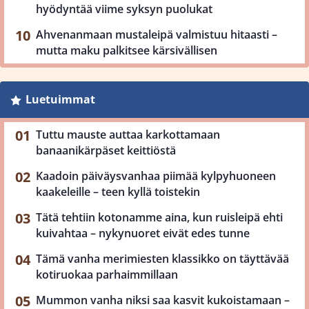
hyödyntää viime syksyn puolukat
Ahvenanmaan mustaleipä valmistuu hitaasti –
mutta maku palkitsee kärsivällisen
Luetuimmat
Tuttu mauste auttaa karkottamaan
banaanikärpäset keittiöstä
Kaadoin päiväysvanhaa piimää kylpyhuoneen
kaakeleille – teen kyllä toistekin
Tätä tehtiin kotonamme aina, kun ruisleipä ehti
kuivahtaa – nykynuoret eivät edes tunne
Tämä vanha merimiesten klassikko on täyttävää
kotiruokaa parhaimmillaan
Mummon vanha niksi saa kasvit kukoistamaan –