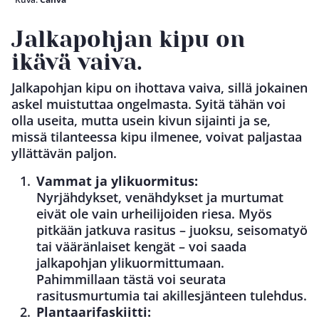
Jalkapohjan kipu on
ikävä vaiva.
Jalkapohjan kipu on ihottava vaiva, sillä jokainen
askel muistuttaa ongelmasta. Syitä tähän voi
olla useita, mutta usein kivun sijainti ja se,
missä tilanteessa kipu ilmenee, voivat paljastaa
yllättävän paljon.
Vammat ja ylikuormitus:
Nyrjähdykset, venähdykset ja murtumat
eivät ole vain urheilijoiden riesa. Myös
pitkään jatkuva rasitus – juoksu, seisomatyö
tai vääränlaiset kengät – voi saada
jalkapohjan ylikuormittumaan.
Pahimmillaan tästä voi seurata
rasitusmurtumia tai akillesjänteen tulehdus.
Plantaarifaskiitti: