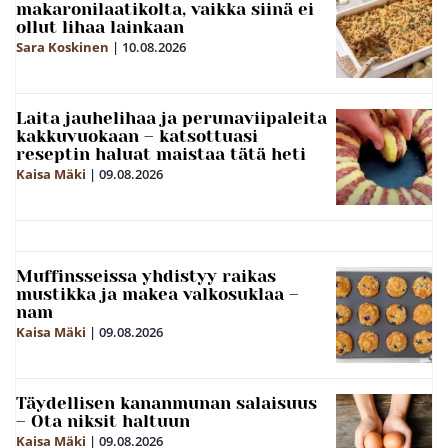
makaronilaatikolta, vaikka siinä ei
ollut lihaa lainkaan
Sara Koskinen
|
10.08.2026
Laita jauhelihaa ja perunaviipaleita
kakkuvuokaan – katsottuasi
reseptin haluat maistaa tätä heti
Kaisa Mäki
|
09.08.2026
Muffinsseissa yhdistyy raikas
mustikka ja makea valkosuklaa –
nam
Kaisa Mäki
|
09.08.2026
Täydellisen kananmunan salaisuus
– Ota niksit haltuun
Kaisa Mäki
|
09.08.2026