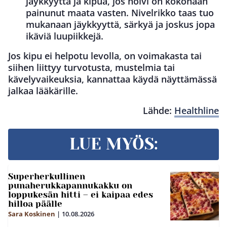
jäykkyyttä ja kipua, jos holvi on kokonaan
painunut maata vasten. Nivelrikko taas tuo
mukanaan jäykkyyttä, särkyä ja joskus jopa
ikäviä luupiikkejä.
Jos kipu ei helpotu levolla, on voimakasta tai
siihen liittyy turvotusta, mustelmia tai
kävelyvaikeuksia, kannattaa käydä näyttämässä
jalkaa lääkärille.
Lähde:
Healthline
LUE MYÖS:
Superherkullinen
punaherukkapannukakku on
loppukesän hitti – ei kaipaa edes
hilloa päälle
Sara Koskinen
|
10.08.2026