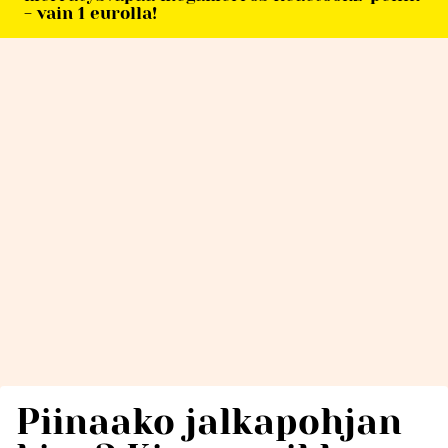
- vain 1 eurolla!
Piinaako jalkapohjan