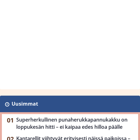
Uusimmat
Superherkullinen punaherukkapannukakku on
loppukesän hitti – ei kaipaa edes hilloa päälle
Kantarellit viihtyvät erityisesti näissä paikoissa –