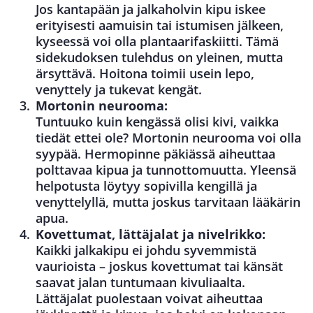
Jos kantapään ja jalkaholvin kipu iskee
erityisesti aamuisin tai istumisen jälkeen,
kyseessä voi olla plantaarifaskiitti. Tämä
sidekudoksen tulehdus on yleinen, mutta
ärsyttävä. Hoitona toimii usein lepo,
venyttely ja tukevat kengät.
Mortonin neurooma:
Tuntuuko kuin kengässä olisi kivi, vaikka
tiedät ettei ole? Mortonin neurooma voi olla
syypää. Hermopinne päkiässä aiheuttaa
polttavaa kipua ja tunnottomuutta. Yleensä
helpotusta löytyy sopivilla kengillä ja
venyttelyllä, mutta joskus tarvitaan lääkärin
apua.
Kovettumat, lättäjalat ja nivelrikko:
Kaikki jalkakipu ei johdu syvemmistä
vaurioista – joskus kovettumat tai känsät
saavat jalan tuntumaan kivuliaalta.
Lättäjalat puolestaan voivat aiheuttaa