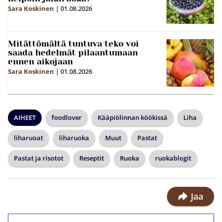
Sara Koskinen
|
01.08.2026
Mitättömältä tuntuva teko voi
saada hedelmät pilaantumaan
ennen aikojaan
Sara Koskinen
|
01.08.2026
AIHEET
foodlover
Kääpiölinnan köökissä
Liha
liharuoat
liharuoka
Muut
Pastat
Pastat ja risotot
Reseptit
Ruoka
ruokablogit
Jaa