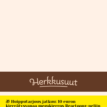
🎁 Huipputarjous jatkuu: 10 euron
kierrätysvapaa megakierros Reactoonz-peliin