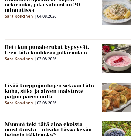
arkiruoka, joka valmistuu 20
minuutissa
Sara Koskinen
|
04.08.2026
Heti kun punaherukat kypsyvät,
teen tätä kuohkeaa jälkiruokaa
Sara Koskinen
|
03.08.2026
Lisää korppujauhojen sekaan tätä –
kuha, siika ja ahven maistuvat
paljon paremmilta
Sara Koskinen
|
02.08.2026
Mummi teki tätä aina ekoista
mustikoista – olisiko tässä kesän
helpoin jälkiruoka?