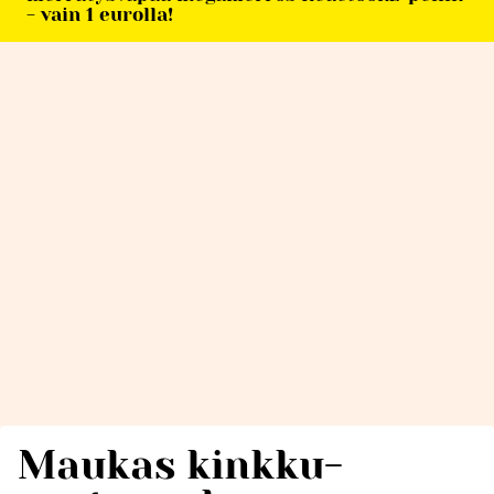
- vain 1 eurolla!
Maukas kinkku-