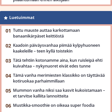
Luetuimmat
Tuttu mauste auttaa karkottamaan
banaanikärpäset keittiöstä
Kaadoin päiväysvanhaa piimää kylpyhuoneen
kaakeleille – teen kyllä toistekin
Tätä tehtiin kotonamme aina, kun ruisleipä ehti
kuivahtaa – nykynuoret eivät edes tunne
Tämä vanha merimiesten klassikko on täyttävää
kotiruokaa parhaimmillaan
Mummon vanha niksi saa kasvit kukoistamaan –
et tarvitse kalliita lannoitteita
Mustikka-smoothie on oikeaa super foodia