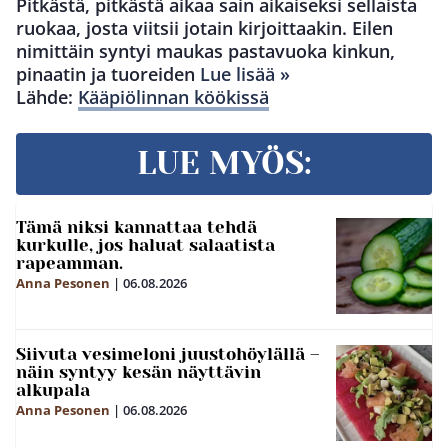
Pitkästä, pitkästä aikaa sain aikaiseksi sellaista
ruokaa, josta viitsii jotain kirjoittaakin. Eilen
nimittäin syntyi maukas pastavuoka kinkun,
pinaatin ja tuoreiden
Lue lisää »
Lähde:
Kääpiölinnan köökissä
LUE MYÖS:
Tämä niksi kannattaa tehdä
kurkulle, jos haluat salaatista
rapeamman.
Anna Pesonen
|
06.08.2026
Siivuta vesimeloni juustohöylällä –
näin syntyy kesän näyttävin
alkupala
Anna Pesonen
|
06.08.2026