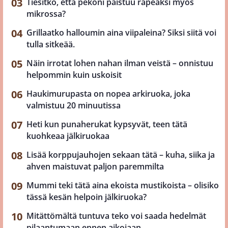
Tiesitkö, että pekoni paistuu rapeaksi myös
mikrossa?
Grillaatko halloumin aina viipaleina? Siksi siitä voi
tulla sitkeää.
Näin irrotat lohen nahan ilman veistä – onnistuu
helpommin kuin uskoisit
Haukimurupasta on nopea arkiruoka, joka
valmistuu 20 minuutissa
Heti kun punaherukat kypsyvät, teen tätä
kuohkeaa jälkiruokaa
Lisää korppujauhojen sekaan tätä – kuha, siika ja
ahven maistuvat paljon paremmilta
Mummi teki tätä aina ekoista mustikoista – olisiko
tässä kesän helpoin jälkiruoka?
Mitättömältä tuntuva teko voi saada hedelmät
pilaantumaan ennen aikojaan