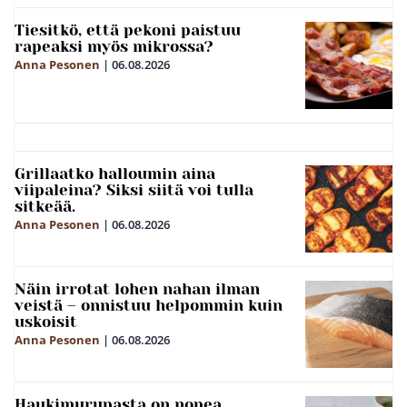
Tiesitkö, että pekoni paistuu
rapeaksi myös mikrossa?
Anna Pesonen
|
06.08.2026
Grillaatko halloumin aina
viipaleina? Siksi siitä voi tulla
sitkeää.
Anna Pesonen
|
06.08.2026
Näin irrotat lohen nahan ilman
veistä – onnistuu helpommin kuin
uskoisit
Anna Pesonen
|
06.08.2026
Haukimurupasta on nopea