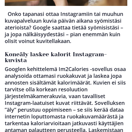
Onko tapanasi ottaa Instagramiin tai muuhun
kuvapalveluun kuvia päivän aikana syömistäsi
aterioista? Google saattaa tietää syömisistäsi –
ja jopa nälkäisyydestäsi – pian enemmän kuin
olisit voinut kuvitellakaan.
Koneäly laskee kalorit Instagram-
kuvista
Googlen kehittelemä Im2Calories -sovellus osaa
analysoida ottamasi ruokakuvat ja laskea jopa
annosten sisältämät kalorimäärät. Kuvien ei siis
tarvitse olla korkean resoluution
järjestelmäkamerakuvia, vaan tavalliset
Instagram-laatuiset kuvat riittävät. Sovelluksen
”äly” perustuu oppimiseen – se siis kerää dataa
internetin loputtomasta ruokakuvamäärästä ja
tarkentaa kaloriarvioitaan jatkuvasti käyttäjien
antaman palautteen perusteella. Laskemistaan