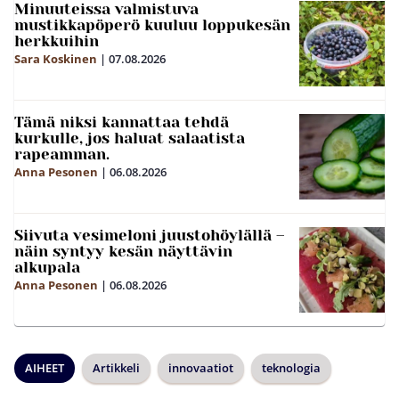
Minuuteissa valmistuva
mustikkapöperö kuuluu loppukesän
herkkuihin
Sara Koskinen
|
07.08.2026
Tämä niksi kannattaa tehdä
kurkulle, jos haluat salaatista
rapeamman.
Anna Pesonen
|
06.08.2026
Siivuta vesimeloni juustohöylällä –
näin syntyy kesän näyttävin
alkupala
Anna Pesonen
|
06.08.2026
AIHEET
Artikkeli
innovaatiot
teknologia