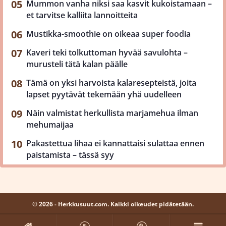
Mummon vanha niksi saa kasvit kukoistamaan –
et tarvitse kalliita lannoitteita
Mustikka-smoothie on oikeaa super foodia
Kaveri teki tolkuttoman hyvää savulohta –
murusteli tätä kalan päälle
Tämä on yksi harvoista kalaresepteistä, joita
lapset pyytävät tekemään yhä uudelleen
Näin valmistat herkullista marjamehua ilman
mehumaijaa
Pakastettua lihaa ei kannattaisi sulattaa ennen
paistamista – tässä syy
© 2026 - Herkkusuut.com. Kaikki oikeudet pidätetään.