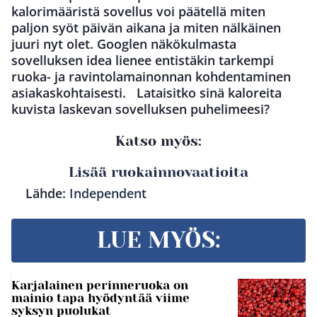
kalorimääristä sovellus voi päätellä miten
paljon syöt päivän aikana ja miten nälkäinen
juuri nyt olet. Googlen näkökulmasta
sovelluksen idea lienee entistäkin tarkempi
ruoka- ja ravintolamainonnan kohdentaminen
asiakaskohtaisesti. Lataisitko sinä kaloreita
kuvista laskevan sovelluksen puhelimeesi?
Katso myös:
Lisää ruokainnovaatioita
Lähde:
Independent
LUE MYÖS:
Karjalainen perinneruoka on
mainio tapa hyödyntää viime
syksyn puolukat