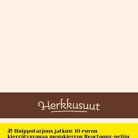
🎁 Huipputarjous jatkuu: 10 euron
kierrätysvapaa megakierros Reactoonz-peliin