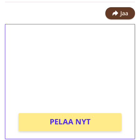
Jaa
1€ = 10€ arvosta
ilmaiskierroksia ilman
kierrätystä!
Talleta 1€
Saat heti 50 ilmaiskierrosta Tuohi
1000 -peliin (arvo 0,20€ per kierros)!
Ei kierrätysvaatimusta!
PELAA NYT