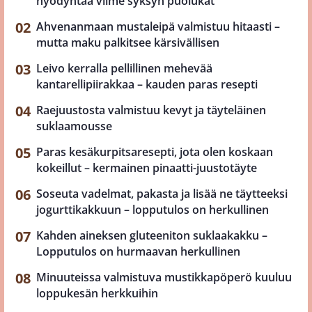
hyödyntää viime syksyn puolukat
Ahvenanmaan mustaleipä valmistuu hitaasti –
mutta maku palkitsee kärsivällisen
Leivo kerralla pellillinen mehevää
kantarellipiirakkaa – kauden paras resepti
Raejuustosta valmistuu kevyt ja täyteläinen
suklaamousse
Paras kesäkurpitsaresepti, jota olen koskaan
kokeillut – kermainen pinaatti-juustotäyte
Soseuta vadelmat, pakasta ja lisää ne täytteeksi
jogurttikakkuun – lopputulos on herkullinen
Kahden aineksen gluteeniton suklaakakku –
Lopputulos on hurmaavan herkullinen
Minuuteissa valmistuva mustikkapöperö kuuluu
loppukesän herkkuihin