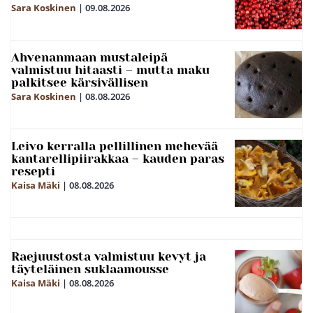
Sara Koskinen
|
09.08.2026
Ahvenanmaan mustaleipä
valmistuu hitaasti – mutta maku
palkitsee kärsivällisen
Sara Koskinen
|
08.08.2026
Leivo kerralla pellillinen mehevää
kantarellipiirakkaa – kauden paras
resepti
Kaisa Mäki
|
08.08.2026
Raejuustosta valmistuu kevyt ja
täyteläinen suklaamousse
Kaisa Mäki
|
08.08.2026