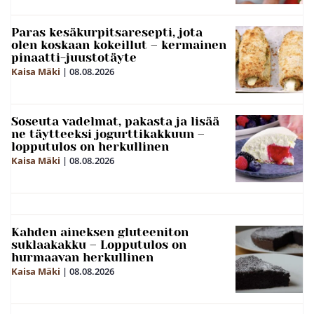
Paras kesäkurpitsaresepti, jota
olen koskaan kokeillut – kermainen
pinaatti-juustotäyte
Kaisa Mäki
|
08.08.2026
Soseuta vadelmat, pakasta ja lisää
ne täytteeksi jogurttikakkuun –
lopputulos on herkullinen
Kaisa Mäki
|
08.08.2026
Kahden aineksen gluteeniton
suklaakakku – Lopputulos on
hurmaavan herkullinen
Kaisa Mäki
|
08.08.2026