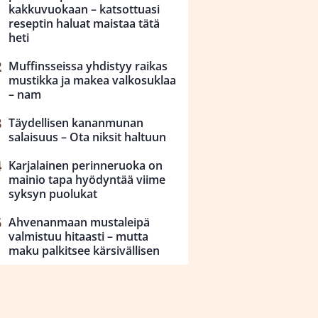
kakkuvuokaan – katsottuasi
reseptin haluat maistaa tätä
heti
Muffinsseissa yhdistyy raikas
mustikka ja makea valkosuklaa
– nam
Täydellisen kananmunan
salaisuus – Ota niksit haltuun
Karjalainen perinneruoka on
mainio tapa hyödyntää viime
syksyn puolukat
Ahvenanmaan mustaleipä
valmistuu hitaasti – mutta
maku palkitsee kärsivällisen