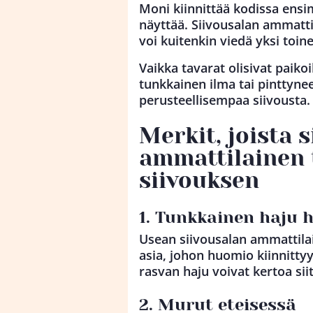
Moni kiinnittää kodissa ensi
näyttää. Siivousalan ammatt
voi kuitenkin viedä yksi toine
Vaikka tavarat olisivat paikoil
tunkkainen ilma tai pinttyneet
perusteellisempaa siivousta.
Merkit, joista 
ammattilainen 
siivouksen
1. Tunkkainen haju h
Usean siivousalan ammattil
asia, johon huomio kiinnitty
rasvan haju voivat kertoa siit
2. Murut eteisessä