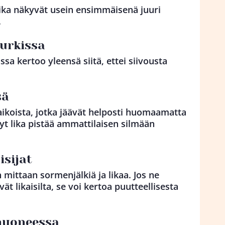
 lika näkyvät usein ensimmäisenä juuri
.
nurkissa
kissa kertoo yleensä siitä, ettei siivousta
sä
paikoista, jotka jäävät helposti huomaamatta
ynyt lika pistää ammattilaisen silmään
isijat
n mittaan sormenjälkiä ja likaa. Jos ne
ät likaisilta, se voi kertoa puutteellisesta
yhuoneessa