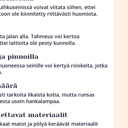
ihkuseinissä voivat viitata siihen, ettei
oon ole kiinnitetty riittävästi huomiota.
lta jalan alla. Tahmeus voi kertoa
ettei lattioita ole pesty kunnolla.
ja pinnoilla
yhuoneessa seinille voi kertyä roiskeita, jotka
.
määrä
i tarkoita likaista kotia, mutta runsas
esta usein hankalampaa.
tettavat materiaalit
askaat matot ja pölyä keräävät materiaalit