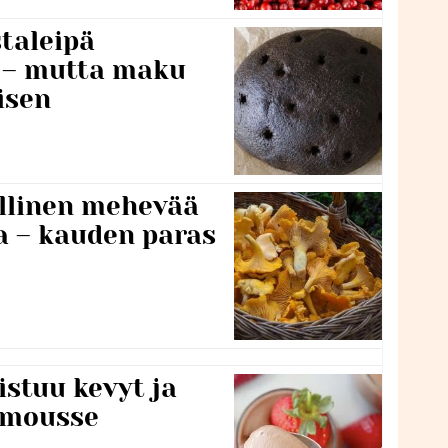
taleipä
i – mutta maku
isen
lillinen mehevää
a – kauden paras
stuu kevyt ja
amousse