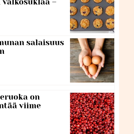
 valkosuklaa –
munan salaisuus
un
neruoka on
ntää viime