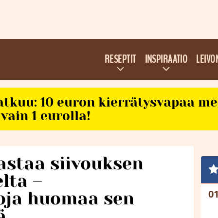
RESEPTIT
INSPIRAATIO
LEIVO
atkuu: 10 euron kierrätysvapaa m
vain 1 eurolla!
jastaa siivouksen
lta –
oja huomaa sen
ä