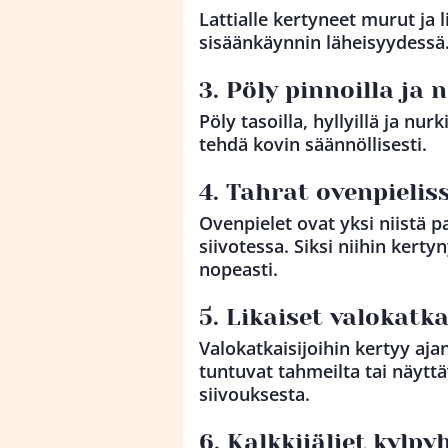
Lattialle kertyneet murut ja
sisäänkäynnin läheisyydessä
3. Pöly pinnoilla ja 
Pöly tasoilla, hyllyillä ja nur
tehdä kovin säännöllisesti.
4. Tahrat ovenpielis
Ovenpielet ovat yksi niistä 
siivotessa. Siksi niihin kert
nopeasti.
5. Likaiset valokatka
Valokatkaisijoihin kertyy aja
tuntuvat tahmeilta tai näyttäv
siivouksesta.
6. Kalkkijäljet kylp