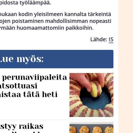
pidosta työläämpää.
mukaan kodin yleisilmeen kannalta tärkeintä
hrojen poistaminen mahdollisimman nopeasti
ertymään huomaamattomiin paikkoihin.
Lähde:
IS
Lue myös:
a perunaviipaleita
tsottuasi
istaa tätä heti
styy raikas