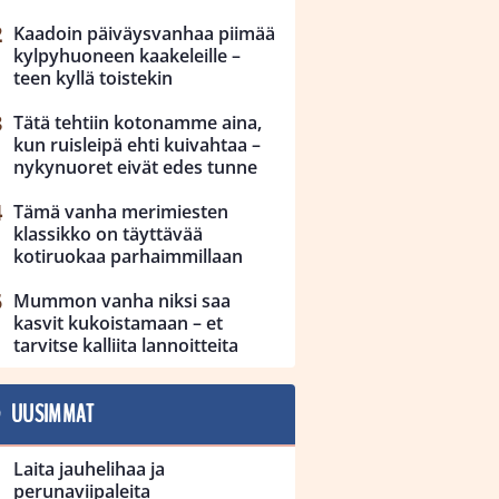
Kaadoin päiväysvanhaa piimää
kylpyhuoneen kaakeleille –
teen kyllä toistekin
Tätä tehtiin kotonamme aina,
kun ruisleipä ehti kuivahtaa –
nykynuoret eivät edes tunne
Tämä vanha merimiesten
klassikko on täyttävää
kotiruokaa parhaimmillaan
Mummon vanha niksi saa
kasvit kukoistamaan – et
tarvitse kalliita lannoitteita
UUSIMMAT
Laita jauhelihaa ja
perunaviipaleita