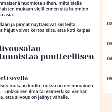
mmäisenä huomiota siihen, miltä siellä
ilaisten mukaan vielä ennen sitä huomion
n asia.
laan ja pinnat näyttäisivät siisteiltä,
 hajut voivat kertoa siitä, että koti kaipaa
siivousalan
tunnistaa puutteellisen
eti ovella
aisen mukaan kodin tuoksu on ensimmäinen
y. Tunkkainen ilma tai esimerkiksi vanhan
ä, että siivous on jäänyt vähälle.