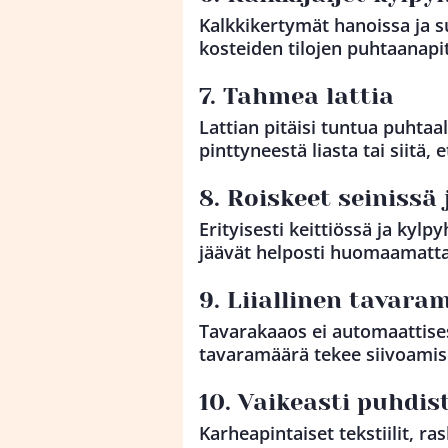
Kalkkikertymät hanoissa ja su
kosteiden tilojen puhtaanapit
7. Tahmea lattia
Lattian pitäisi tuntua puhtaa
pinttyneestä liasta tai siitä, 
8. Roiskeet seinissä 
Erityisesti keittiössä ja kylp
jäävät helposti huomaamatta
9. Liiallinen tavara
Tavarakaaos ei automaattisest
tavaramäärä tekee siivoamis
10. Vaikeasti puhdis
Karheapintaiset tekstiilit, r