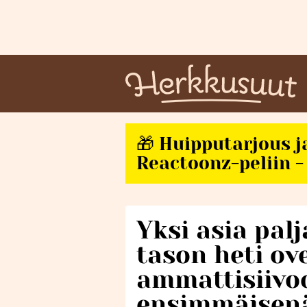
🎁 Huipputarjous j
Reactoonz-peliin - 
Yksi asia pal
tason heti ove
ammattisiivo
ensimmäisen