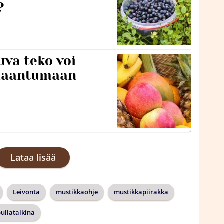
?
va teko voi
ilaantumaan
Lataa lisää
Leivonta
mustikkaohje
mustikkapiirakka
pullataikina