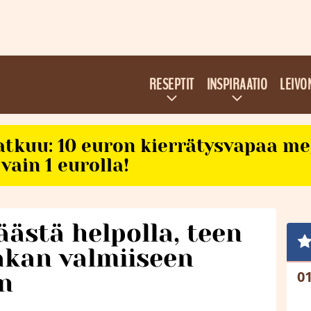
RESEPTIT
INSPIRAATIO
LEIVO
atkuu: 10 euron kierrätysvapaa m
vain 1 eurolla!
ästä helpolla, teen
akan valmiiseen
n