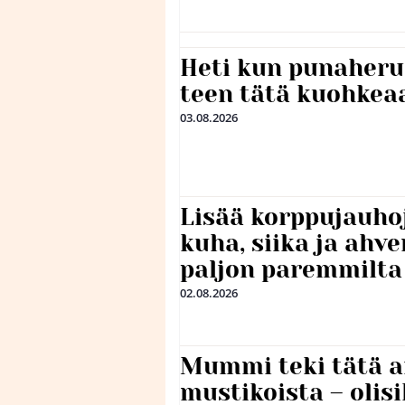
Heti kun punaheru
teen tätä kuohkea
03.08.2026
Lisää korppujauho
kuha, siika ja ahv
paljon paremmilta
02.08.2026
Mummi teki tätä a
mustikoista – olis