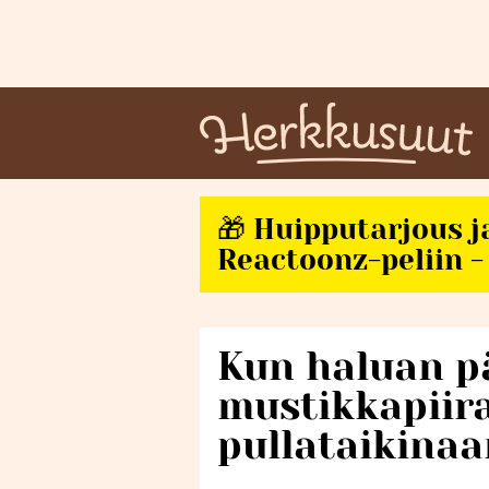
🎁 Huipputarjous j
Reactoonz-peliin - 
Kun haluan pä
mustikkapiir
pullataikinaa