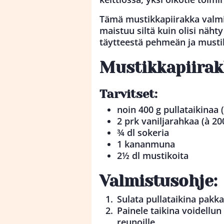
Tämä mustikkapiirakka valmi
maistuu siltä kuin olisi näh
täytteestä pehmeän ja mustik
Mustikkapiirak
Tarvitset:
noin 400 g pullataikinaa 
2 prk vaniljarahkaa (à 20
¾ dl sokeria
1 kananmuna
2½ dl mustikoita
Valmistusohje:
Sulata pullataikina pak
Painele taikina voidellun
reunoille.