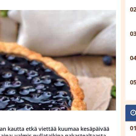
n kautta etkä viettää kuumaa kesäpäivää
i aina: valmis pullataikina pakastealtaasta.