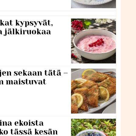
kat kypsyvät,
a jälkiruokaa
jen sekaan tätä –
en maistuvat
ina ekoista
iko tässä kesän