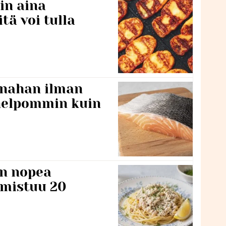
in aina
itä voi tulla
 nahan ilman
 helpommin kuin
n nopea
lmistuu 20