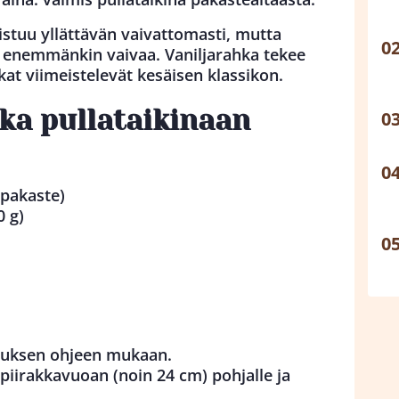
stuu yllättävän vaivattomasti, mutta
ty enemmänkin vaivaa. Vaniljarahka tekee
at viimeistelevät kesäisen klassikon.
ka pullataikinaan
(pakaste)
0 g)
kauksen ohjeen mukaan.
 piirakkavuoan (noin 24 cm) pohjalle ja