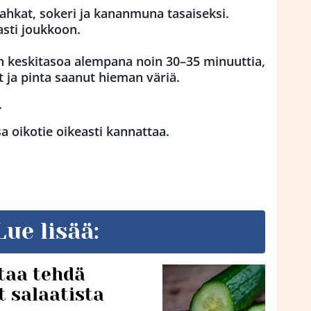
rahkat, sokeri ja kananmuna tasaiseksi.
asti joukkoon.
n keskitasoa alempana noin 30–35 minuuttia,
 ja pinta saanut hieman väriä.
.
sa oikotie oikeasti kannattaa.
Lue lisää:
taa tehdä
t salaatista