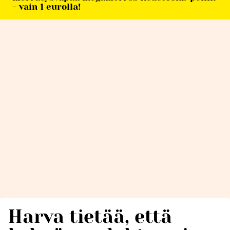
- vain 1 eurolla!
Harva tietää, että