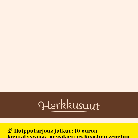
🎁 Huipputarjous jatkuu: 10 euron
kierrätysvapaa megakierros Reactoonz-peliin