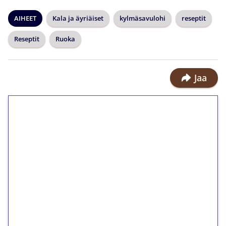
AIHEET
Kala ja äyriäiset
kylmäsavulohi
reseptit
Reseptit
Ruoka
Jaa
1€ = 10€ arvosta
ilmaiskierroksia ilman
kierrätystä!
Talleta 1€
Saat heti 50 ilmaiskierrosta Tuohi
1000 -peliin (arvo 0,20€ per kierros)!
Ei kierrätysvaatimusta!