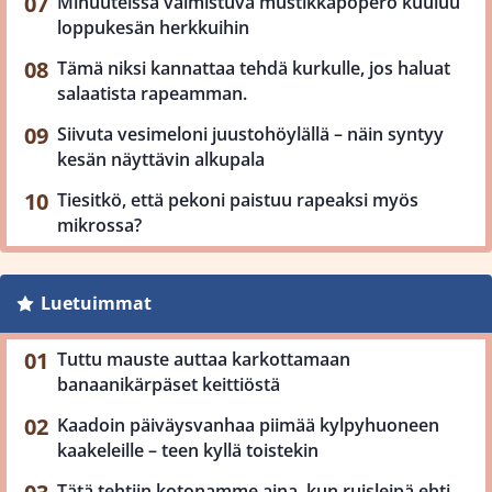
Minuuteissa valmistuva mustikkapöperö kuuluu
loppukesän herkkuihin
Tämä niksi kannattaa tehdä kurkulle, jos haluat
salaatista rapeamman.
Siivuta vesimeloni juustohöylällä – näin syntyy
kesän näyttävin alkupala
Tiesitkö, että pekoni paistuu rapeaksi myös
mikrossa?
Luetuimmat
Tuttu mauste auttaa karkottamaan
banaanikärpäset keittiöstä
Kaadoin päiväysvanhaa piimää kylpyhuoneen
kaakeleille – teen kyllä toistekin
Tätä tehtiin kotonamme aina, kun ruisleipä ehti