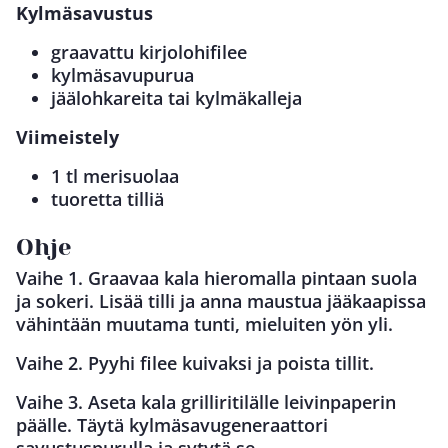
Kylmäsavustus
graavattu kirjolohifilee
kylmäsavupurua
jäälohkareita tai kylmäkalleja
Viimeistely
1 tl merisuolaa
tuoretta tilliä
Ohje
Vaihe 1. Graavaa kala hieromalla pintaan suola
ja sokeri. Lisää tilli ja anna maustua jääkaapissa
vähintään muutama tunti, mieluiten yön yli.
Vaihe 2. Pyyhi filee kuivaksi ja poista tillit.
Vaihe 3. Aseta kala grilliritilälle leivinpaperin
päälle. Täytä kylmäsavugeneraattori
savustuspurulla ja sytytä se.