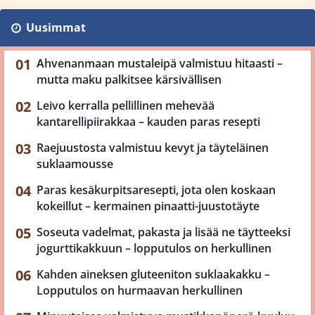
Uusimmat
Ahvenanmaan mustaleipä valmistuu hitaasti –
mutta maku palkitsee kärsivällisen
Leivo kerralla pellillinen mehevää
kantarellipiirakkaa – kauden paras resepti
Raejuustosta valmistuu kevyt ja täyteläinen
suklaamousse
Paras kesäkurpitsaresepti, jota olen koskaan
kokeillut – kermainen pinaatti-juustotäyte
Soseuta vadelmat, pakasta ja lisää ne täytteeksi
jogurttikakkuun – lopputulos on herkullinen
Kahden aineksen gluteeniton suklaakakku –
Lopputulos on hurmaavan herkullinen