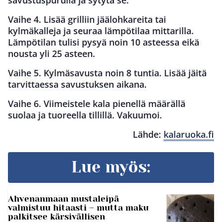
Vaihe 4. Lisää grilliin jäälohkareita tai
kylmäkalleja ja seuraa lämpötilaa mittarilla.
Lämpötilan tulisi pysyä noin 10 asteessa eikä
nousta yli 25 asteen.
Vaihe 5. Kylmäsavusta noin 8 tuntia. Lisää jäitä
tarvittaessa savustuksen aikana.
Vaihe 6. Viimeistele kala pienellä määrällä
suolaa ja tuoreella tillillä. Vakuumoi.
Lähde:
kalaruoka.fi
Lue myös:
Ahvenanmaan mustaleipä
valmistuu hitaasti – mutta maku
palkitsee kärsivällisen