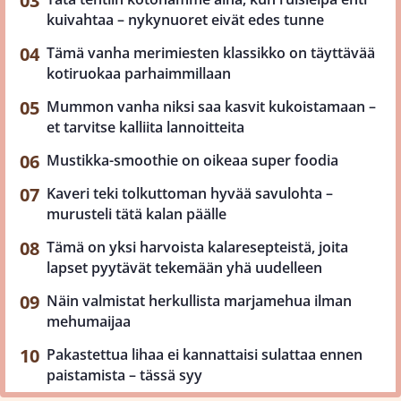
kuivahtaa – nykynuoret eivät edes tunne
Tämä vanha merimiesten klassikko on täyttävää
kotiruokaa parhaimmillaan
Mummon vanha niksi saa kasvit kukoistamaan –
et tarvitse kalliita lannoitteita
Mustikka-smoothie on oikeaa super foodia
Kaveri teki tolkuttoman hyvää savulohta –
murusteli tätä kalan päälle
Tämä on yksi harvoista kalaresepteistä, joita
lapset pyytävät tekemään yhä uudelleen
Näin valmistat herkullista marjamehua ilman
mehumaijaa
Pakastettua lihaa ei kannattaisi sulattaa ennen
paistamista – tässä syy