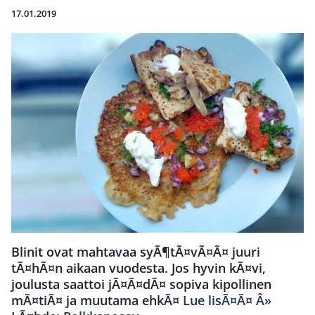
17.01.2019
Blinit ovat mahtavaa syÃ¶tÃ¤vÃ¤Ã¤ juuri
tÃ¤hÃ¤n aikaan vuodesta. Jos hyvin kÃ¤vi,
joulusta saattoi jÃ¤Ã¤dÃ¤ sopiva kipollinen
mÃ¤tiÃ¤ ja muutama ehkÃ¤
Lue lisÃ¤Ã¤ Â»