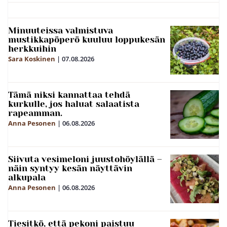
Minuuteissa valmistuva
mustikkapöperö kuuluu loppukesän
herkkuihin
Sara Koskinen
|
07.08.2026
Tämä niksi kannattaa tehdä
kurkulle, jos haluat salaatista
rapeamman.
Anna Pesonen
|
06.08.2026
Siivuta vesimeloni juustohöylällä –
näin syntyy kesän näyttävin
alkupala
Anna Pesonen
|
06.08.2026
Tiesitkö, että pekoni paistuu