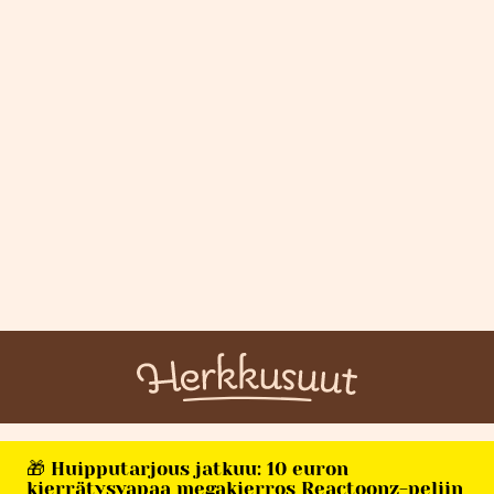
🎁 Huipputarjous jatkuu: 10 euron
kierrätysvapaa megakierros Reactoonz-peliin