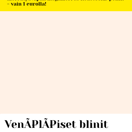
- vain 1 eurolla!
VenÃ¤lÃ¤iset blinit