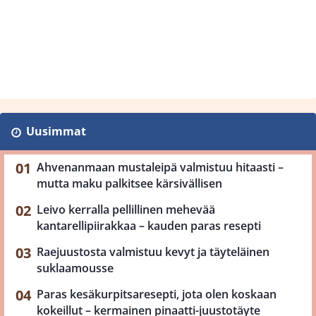
Uusimmat
Ahvenanmaan mustaleipä valmistuu hitaasti –
mutta maku palkitsee kärsivällisen
Leivo kerralla pellillinen mehevää
kantarellipiirakkaa – kauden paras resepti
Raejuustosta valmistuu kevyt ja täyteläinen
suklaamousse
Paras kesäkurpitsaresepti, jota olen koskaan
kokeillut – kermainen pinaatti-juustotäyte