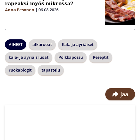
rapeaksi myös mikrossa?
Anna Pesonen
|
06.08.2026
AIHEET
alkuruoat
Kala ja äyriäiset
kala- ja äyriäisruoat
Polkkapossu
Reseptit
ruokablogit
tapastelu
Jaa
1€ = 10€ arvosta
ilmaiskierroksia ilman
kierrätystä!