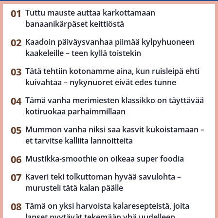
Tuttu mauste auttaa karkottamaan
banaanikärpäset keittiöstä
Kaadoin päiväysvanhaa piimää kylpyhuoneen
kaakeleille – teen kyllä toistekin
Tätä tehtiin kotonamme aina, kun ruisleipä ehti
kuivahtaa – nykynuoret eivät edes tunne
Tämä vanha merimiesten klassikko on täyttävää
kotiruokaa parhaimmillaan
Mummon vanha niksi saa kasvit kukoistamaan –
et tarvitse kalliita lannoitteita
Mustikka-smoothie on oikeaa super foodia
Kaveri teki tolkuttoman hyvää savulohta –
murusteli tätä kalan päälle
Tämä on yksi harvoista kalaresepteistä, joita
lapset pyytävät tekemään yhä uudelleen