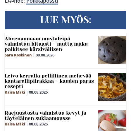
LÃ¤hde:
Polkkapossu
LUE MYÖS:
Ahvenanmaan mustaleipä
valmistuu hitaasti – mutta maku
palkitsee kärsivällisen
Sara Koskinen
|
08.08.2026
Leivo kerralla pellillinen mehevää
kantarellipiirakkaa – kauden paras
resepti
Kaisa Mäki
|
08.08.2026
Raejuustosta valmistuu kevyt ja
täyteläinen suklaamousse
Kaisa Mäki
|
08.08.2026