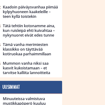
Kaadoin päiväysvanhaa piimää
kylpyhuoneen kaakeleille –
teen kyllä toistekin
Tätä tehtiin kotonamme aina,
kun ruisleipä ehti kuivahtaa –
nykynuoret eivät edes tunne
Tämä vanha merimiesten
klassikko on täyttävää
kotiruokaa parhaimmillaan
Mummon vanha niksi saa
kasvit kukoistamaan – et
tarvitse kalliita lannoitteita
UUSIMMAT
Minuuteissa valmistuva
mustikkapöperö kuuluu