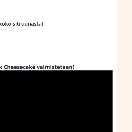
koko sitruunasta)
rk Cheesecake valmistetaan!