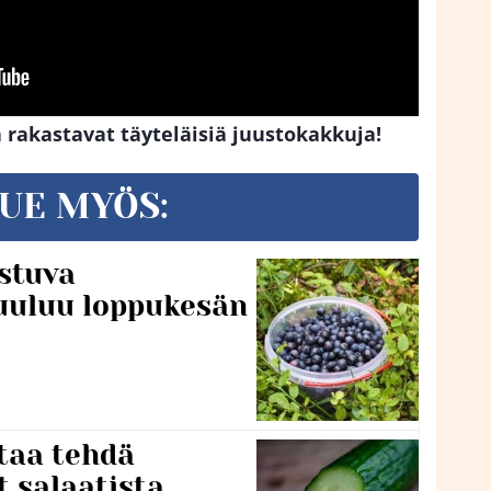
ka rakastavat täyteläisiä juustokakkuja!
UE MYÖS:
stuva
uuluu loppukesän
taa tehdä
t salaatista