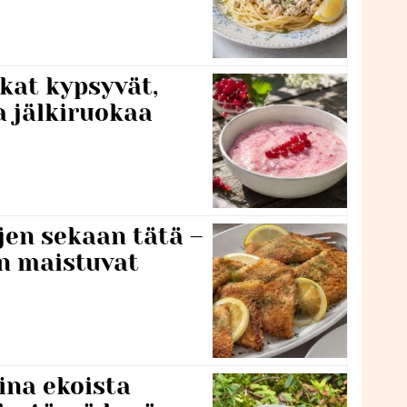
kat kypsyvät,
a jälkiruokaa
jen sekaan tätä –
en maistuvat
ina ekoista