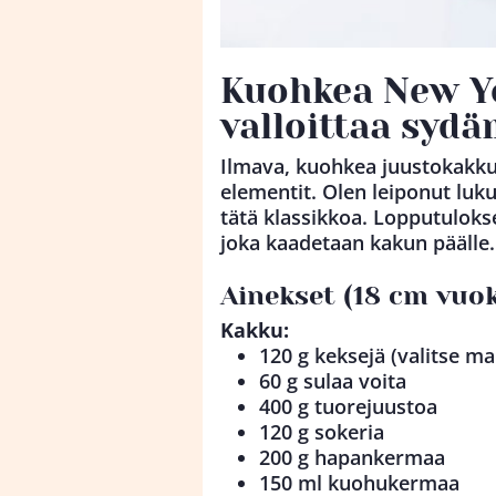
Kuohkea New Y
valloittaa sydä
Ilmava, kuohkea juustokakku
elementit. Olen leiponut luku
tätä klassikkoa. Lopputulok
joka kaadetaan kakun päälle.
Ainekset (18 cm vuo
Kakku:
120 g keksejä (valitse 
60 g sulaa voita
400 g tuorejuustoa
120 g sokeria
200 g hapankermaa
150 ml kuohukermaa