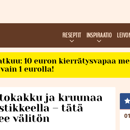
RESEPTIT
INSPIRAATIO
LEIVO
atkuu: 10 euron kierrätysvapaa m
vain 1 eurolla!
stokakku ja kruunaa
tikkeella – tätä
ee välitön