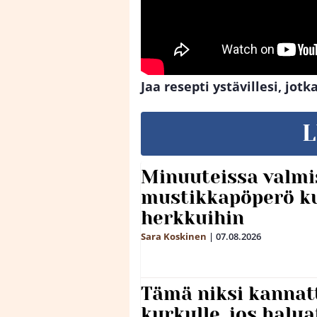
Jaa resepti ystävillesi, jot
L
Minuuteissa valmi
mustikkapöperö k
herkkuihin
Sara Koskinen
|
07.08.2026
Tämä niksi kannat
kurkulle, jos halua