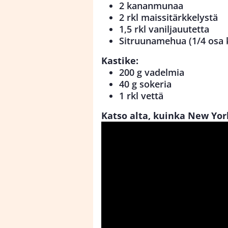
2 kananmunaa
2 rkl maissitärkkelystä
1,5 rkl vaniljauutetta
Sitruunamehua (1/4 osa 
Kastike:
200 g vadelmia
40 g sokeria
1 rkl vettä
Katso alta, kuinka New Yo