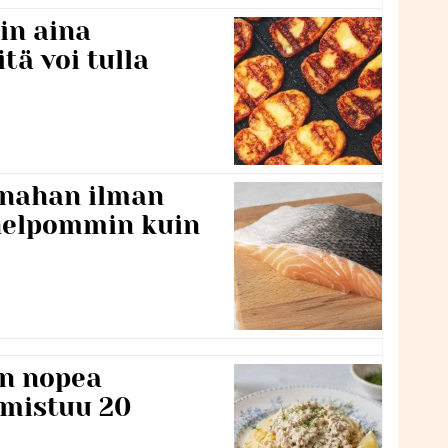
in aina
itä voi tulla
 nahan ilman
 helpommin kuin
n nopea
lmistuu 20