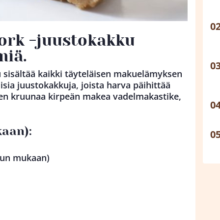
ork -juustokakku
miä.
 sisältää kaikki täyteläisen makuelämyksen
isia juustokakkuja, joista harva päihittää
sen kruunaa kirpeän makea vadelmakastike,
kaan):
maun mukaan)