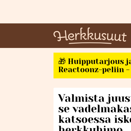
🎁 Huipputarjous j
Reactoonz-peliin - 
Valmista juu
se vadelmakas
katsoessa isk
herkkuhimo