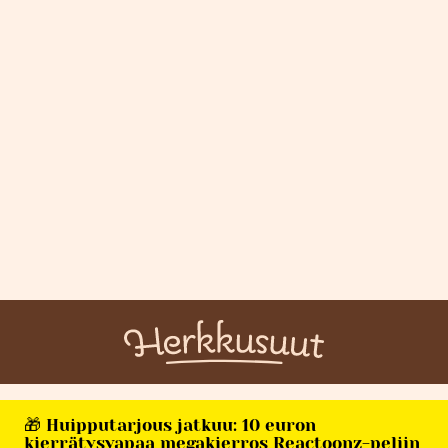
🎁 Huipputarjous jatkuu: 10 euron
kierrätysvapaa megakierros Reactoonz-peliin