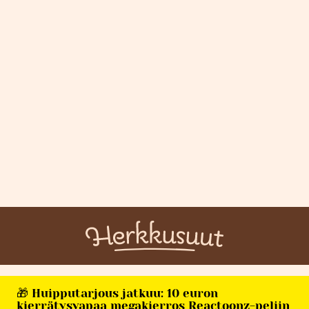
🎁 Huipputarjous jatkuu: 10 euron
kierrätysvapaa megakierros Reactoonz-peliin