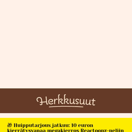
🎁 Huipputarjous jatkuu: 10 euron
kierrätysvapaa megakierros Reactoonz-peliin