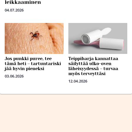
leikkaaminen
04.07.2026
Jos punkki puree, tee
Teippiharja kannattaa
tämä heti – tartuntariski
säilyttää ulko-oven
jää hyvin pieneksi
läheisyydessä – turvaa
myös terveyttäsi
03.06.2026
12.04.2026