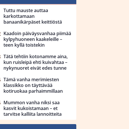
Tuttu mauste auttaa
karkottamaan
banaanikärpäset keittiöstä
Kaadoin päiväysvanhaa piimää
kylpyhuoneen kaakeleille –
teen kyllä toistekin
Tätä tehtiin kotonamme aina,
kun ruisleipä ehti kuivahtaa –
nykynuoret eivät edes tunne
Tämä vanha merimiesten
klassikko on täyttävää
kotiruokaa parhaimmillaan
Mummon vanha niksi saa
kasvit kukoistamaan – et
tarvitse kalliita lannoitteita