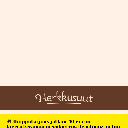
🎁 Huipputarjous jatkuu: 10 euron
kierrätysvapaa megakierros Reactoonz-peliin