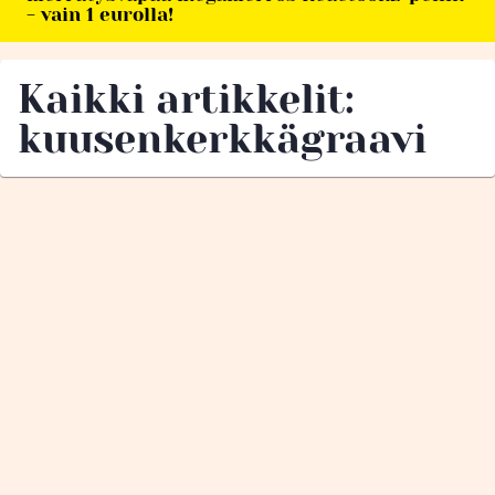
- vain 1 eurolla!
Kaikki artikkelit:
kuusenkerkkägraavi