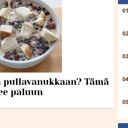
ä pullavanukkaan? Tämä
ee paluun