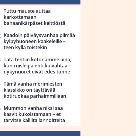
Tuttu mauste auttaa
karkottamaan
banaanikärpäset keittiöstä
Kaadoin päiväysvanhaa piimää
kylpyhuoneen kaakeleille –
teen kyllä toistekin
Tätä tehtiin kotonamme aina,
kun ruisleipä ehti kuivahtaa –
nykynuoret eivät edes tunne
Tämä vanha merimiesten
klassikko on täyttävää
kotiruokaa parhaimmillaan
Mummon vanha niksi saa
kasvit kukoistamaan – et
tarvitse kalliita lannoitteita