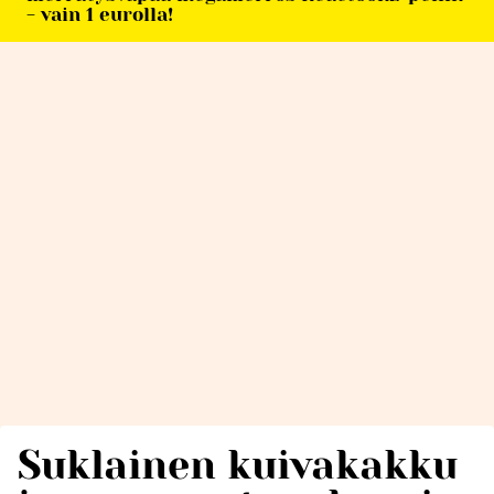
- vain 1 eurolla!
Suklainen kuivakakku