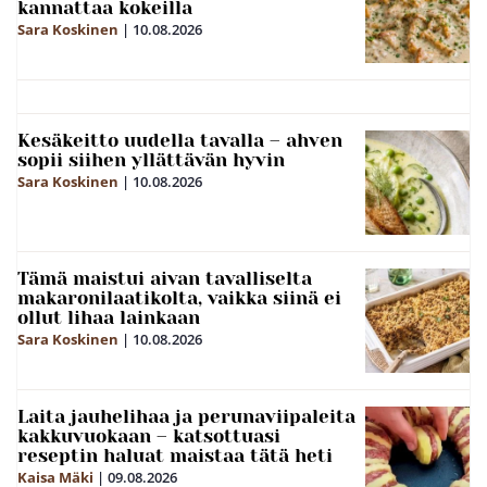
kannattaa kokeilla
Sara Koskinen
|
10.08.2026
Kesäkeitto uudella tavalla – ahven
sopii siihen yllättävän hyvin
Sara Koskinen
|
10.08.2026
Tämä maistui aivan tavalliselta
makaronilaatikolta, vaikka siinä ei
ollut lihaa lainkaan
Sara Koskinen
|
10.08.2026
Laita jauhelihaa ja perunaviipaleita
kakkuvuokaan – katsottuasi
reseptin haluat maistaa tätä heti
Kaisa Mäki
|
09.08.2026