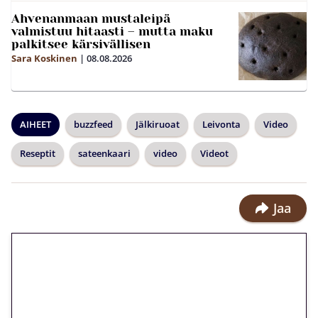
Ahvenanmaan mustaleipä
valmistuu hitaasti – mutta maku
palkitsee kärsivällisen
Sara Koskinen
|
08.08.2026
AIHEET
buzzfeed
Jälkiruoat
Leivonta
Video
Reseptit
sateenkaari
video
Videot
Jaa
🎁 Huipputarjous jatkuu: 10
euron kierrätysvapaa
megakierros Reactoonz-