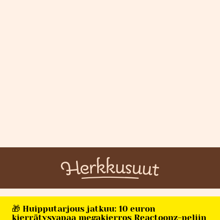
🎁 Huipputarjous jatkuu: 10 euron
kierrätysvapaa megakierros Reactoonz-peliin