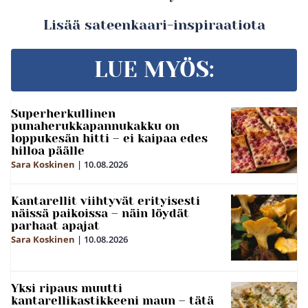
Lisää sateenkaari-inspiraatiota
LUE MYÖS:
Superherkullinen
punaherukkapannukakku on
loppukesän hitti – ei kaipaa edes
hilloa päälle
Sara Koskinen
|
10.08.2026
Kantarellit viihtyvät erityisesti
näissä paikoissa – näin löydät
parhaat apajat
Sara Koskinen
|
10.08.2026
Yksi ripaus muutti
kantarellikastikkeeni maun – tätä