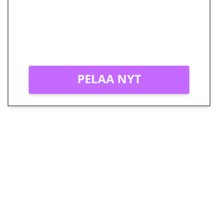
peliin – vain 1 eurolla!
Peli: Reactoonz
Vain uusille asiakkaille!
PELAA NYT