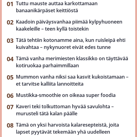
Tuttu mauste auttaa karkottamaan
banaanikärpäset keittiöstä
Kaadoin päiväysvanhaa piimää kylpyhuoneen
kaakeleille – teen kyllä toistekin
Tätä tehtiin kotonamme aina, kun ruisleipä ehti
kuivahtaa – nykynuoret eivät edes tunne
Tämä vanha merimiesten klassikko on täyttävää
kotiruokaa parhaimmillaan
Mummon vanha niksi saa kasvit kukoistamaan –
et tarvitse kalliita lannoitteita
Mustikka-smoothie on oikeaa super foodia
Kaveri teki tolkuttoman hyvää savulohta –
murusteli tätä kalan päälle
Tämä on yksi harvoista kalaresepteistä, joita
lapset pyytävät tekemään yhä uudelleen