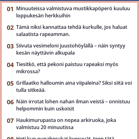
Minuuteissa valmistuva mustikkapöperö kuuluu
loppukesän herkkuihin
Tämä niksi kannattaa tehdä kurkulle, jos haluat
salaatista rapeamman.
Siivuta vesimeloni juustohöylällä – näin syntyy
kesän näyttävin alkupala
Tiesitkö, että pekoni paistuu rapeaksi myös
mikrossa?
Grillaatko halloumin aina viipaleina? Siksi siitä voi
tulla sitkeää.
Näin irrotat lohen nahan ilman veistä – onnistuu
helpommin kuin uskoisit
Haukimurupasta on nopea arkiruoka, joka
valmistuu 20 minuutissa
Heti kun punaherukat kypsyvät, teen tätä