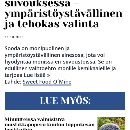
siivouksessa –
ympäristöystävällinen
ja tehokas valinta
11.10.2023
Sooda on monipuolinen ja
ympäristöystävällinen ainesosa, jota voi
hyödyntää monissa eri siivoustöissä. Se on
edullinen vaihtoehto monille kemikaaleille ja
tarjoaa
Lue lisää »
Lähde:
Sweet Food O´Mine
LUE MYÖS:
Minuuteissa valmistuva
mustikkapöperö kuuluu loppukesän
herkkuihin