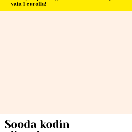
- vain 1 eurolla!
Sooda kodin