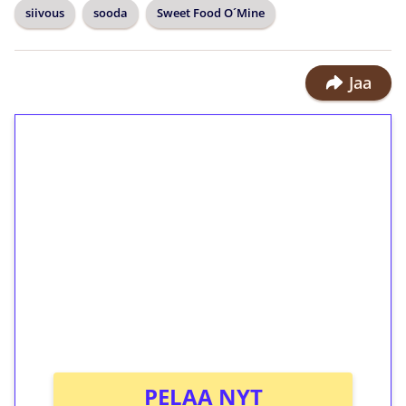
siivous
sooda
Sweet Food O´Mine
Jaa
1€ = 10€ arvosta
ilmaiskierroksia ilman
kierrätystä!
Talleta 1€
Saat heti 50 ilmaiskierrosta Tuohi
1000 -peliin (arvo 0,20€ per kierros)!
Ei kierrätysvaatimusta!
PELAA NYT