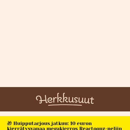
🎁 Huipputarjous jatkuu: 10 euron
kierrätysvapaa megakierros Reactoonz-peliin