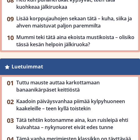
kuohkeaa jälkiruokaa
Lisää korppujauhojen sekaan tätä – kuha, siika ja
ahven maistuvat paljon paremmilta
Mummi teki tätä aina ekoista mustikoista – olisiko
tässä kesän helpoin jälkiruoka?
Luetuimmat
Tuttu mauste auttaa karkottamaan
banaanikärpäset keittiöstä
Kaadoin päiväysvanhaa piimää kylpyhuoneen
kaakeleille – teen kyllä toistekin
Tätä tehtiin kotonamme aina, kun ruisleipä ehti
kuivahtaa – nykynuoret eivät edes tunne
Tämä vanha merimiesten klassikko on täyttävää