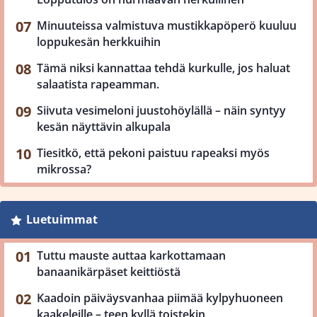
Minuuteissa valmistuva mustikkapöperö kuuluu
loppukesän herkkuihin
Tämä niksi kannattaa tehdä kurkulle, jos haluat
salaatista rapeamman.
Siivuta vesimeloni juustohöylällä – näin syntyy
kesän näyttävin alkupala
Tiesitkö, että pekoni paistuu rapeaksi myös
mikrossa?
Luetuimmat
Tuttu mauste auttaa karkottamaan
banaanikärpäset keittiöstä
Kaadoin päiväysvanhaa piimää kylpyhuoneen
kaakeleille – teen kyllä toistekin