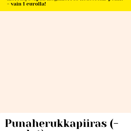
- vain 1 eurolla!
Punaherukkapiiras (-