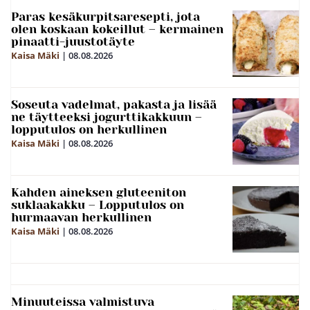
Paras kesäkurpitsaresepti, jota
olen koskaan kokeillut – kermainen
pinaatti-juustotäyte
Kaisa Mäki
|
08.08.2026
Soseuta vadelmat, pakasta ja lisää
ne täytteeksi jogurttikakkuun –
lopputulos on herkullinen
Kaisa Mäki
|
08.08.2026
Kahden aineksen gluteeniton
suklaakakku – Lopputulos on
hurmaavan herkullinen
Kaisa Mäki
|
08.08.2026
Minuuteissa valmistuva