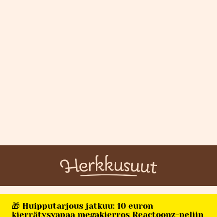
🎁 Huipputarjous jatkuu: 10 euron
kierrätysvapaa megakierros Reactoonz-peliin