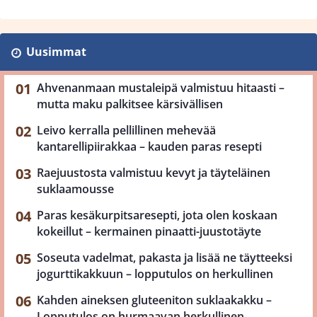
Uusimmat
Ahvenanmaan mustaleipä valmistuu hitaasti –
mutta maku palkitsee kärsivällisen
Leivo kerralla pellillinen mehevää
kantarellipiirakkaa – kauden paras resepti
Raejuustosta valmistuu kevyt ja täyteläinen
suklaamousse
Paras kesäkurpitsaresepti, jota olen koskaan
kokeillut – kermainen pinaatti-juustotäyte
Soseuta vadelmat, pakasta ja lisää ne täytteeksi
jogurttikakkuun – lopputulos on herkullinen
Kahden aineksen gluteeniton suklaakakku –
Lopputulos on hurmaavan herkullinen