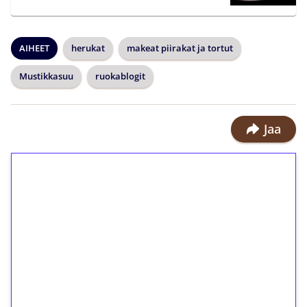
AIHEET
herukat
makeat piirakat ja tortut
Mustikkasuu
ruokablogit
Jaa
1€ = 10€ arvosta
ilmaiskierroksia ilman
kierrätystä!
Talleta 1€
Saat heti 50 ilmaiskierrosta Tuohi
1000 -peliin (arvo 0,20€ per kierros)!