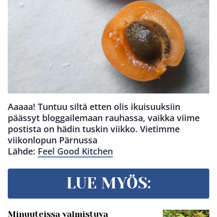
Aaaaa! Tuntuu siltä etten olis ikuisuuksiin
päässyt bloggailemaan rauhassa, vaikka viime
postista on hädin tuskin viikko. Vietimme
viikonlopun Pärnussa
Lähde:
Feel Good Kitchen
LUE MYÖS:
Minuuteissa valmistuva