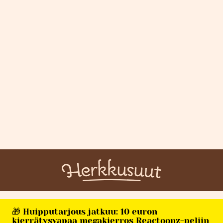
🎁 Huipputarjous jatkuu: 10 euron
kierrätysvapaa megakierros Reactoonz-peliin