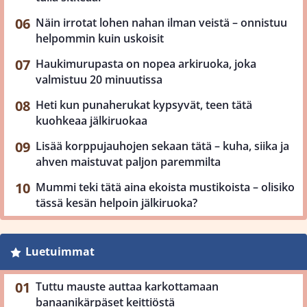
Näin irrotat lohen nahan ilman veistä – onnistuu
helpommin kuin uskoisit
Haukimurupasta on nopea arkiruoka, joka
valmistuu 20 minuutissa
Heti kun punaherukat kypsyvät, teen tätä
kuohkeaa jälkiruokaa
Lisää korppujauhojen sekaan tätä – kuha, siika ja
ahven maistuvat paljon paremmilta
Mummi teki tätä aina ekoista mustikoista – olisiko
tässä kesän helpoin jälkiruoka?
Luetuimmat
Tuttu mauste auttaa karkottamaan
banaanikärpäset keittiöstä