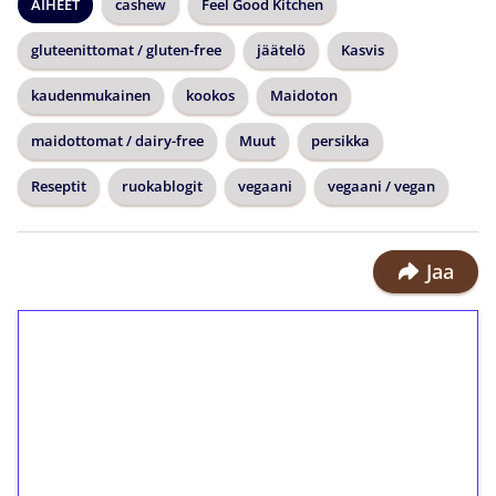
AIHEET
cashew
Feel Good Kitchen
gluteenittomat / gluten-free
jäätelö
Kasvis
kaudenmukainen
kookos
Maidoton
maidottomat / dairy-free
Muut
persikka
Reseptit
ruokablogit
vegaani
vegaani / vegan
Jaa
1€ = 10€ arvosta
ilmaiskierroksia ilman
kierrätystä!
Talleta 1€