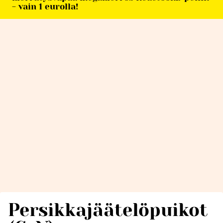
- vain 1 eurolla!
Persikkajäätelöpuikot