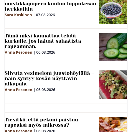
mustikkapöperö kuuluu loppukesän
herkkuihin
Sara Koskinen
|
07.08.2026
Tämä niksi kannattaa tehdä
kurkulle, jos haluat salaatista
rapeamman.
Anna Pesonen
|
06.08.2026
Siivuta vesimeloni juustohöylällä –
näin syntyy kesän näyttävin
alkupala
Anna Pesonen
|
06.08.2026
Tiesitkö, että pekoni paistuu
rapeaksi myös mikrossa?
Anna Pesonen
|
06.08.2026