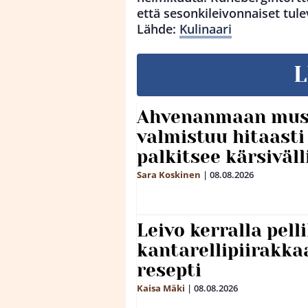
että sesonkileivonnaiset tu
Lähde:
Kulinaari
L
Ahvenanmaan mus
valmistuu hitaast
palkitsee kärsiväll
Sara Koskinen
|
08.08.2026
Leivo kerralla pel
kantarellipiirakka
resepti
Kaisa Mäki
|
08.08.2026