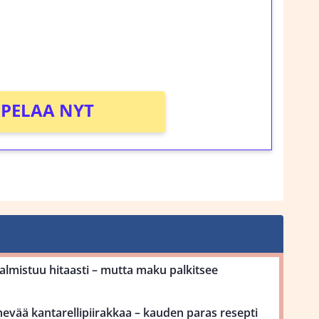
rosta Tuohi 1000 -peliin (arvo 0,20€ per
!
PELAA NYT
mistuu hitaasti – mutta maku palkitsee
ehevää kantarellipiirakkaa – kauden paras resepti