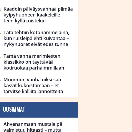
Kaadoin päiväysvanhaa piimää
kylpyhuoneen kaakeleille –
teen kyllä toistekin
Tätä tehtiin kotonamme aina,
kun ruisleipä ehti kuivahtaa –
nykynuoret eivät edes tunne
Tämä vanha merimiesten
klassikko on täyttävää
kotiruokaa parhaimmillaan
Mummon vanha niksi saa
kasvit kukoistamaan – et
tarvitse kalliita lannoitteita
UUSIMMAT
Ahvenanmaan mustaleipä
valmistuu hitaasti – mutta