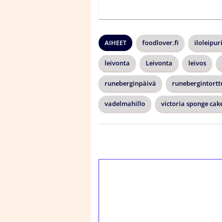
AIHEET
foodlover.fi
iloleipur
leivonta
Leivonta
leivos
runeberginpäivä
runebergintort
vadelmahillo
victoria sponge cak
1€ = 10€ arvosta 
kierrätystä!
Talleta 1€