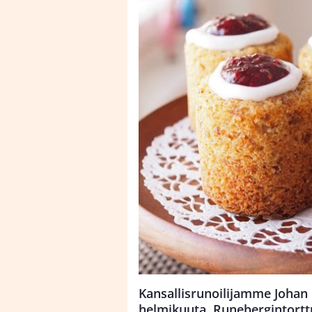
Kansallisrunoilijamme Johan 
helmikuuta. Runebergintortt