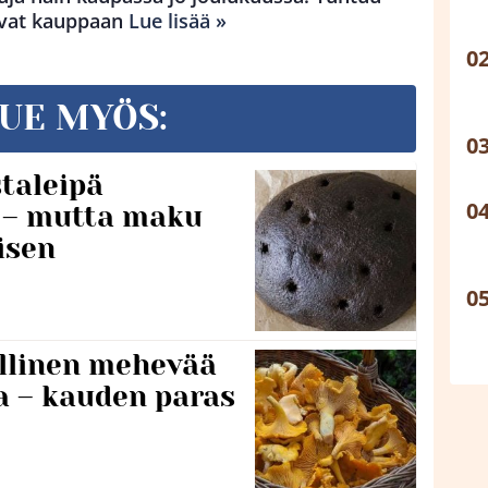
levat kauppaan
Lue lisää »
UE MYÖS:
taleipä
i – mutta maku
isen
lillinen mehevää
a – kauden paras