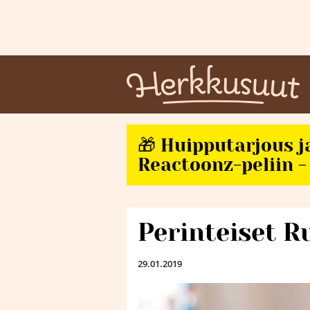
🎁 Huipputarjous j
Reactoonz-peliin - 
Perinteiset R
29.01.2019