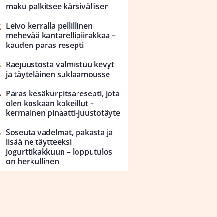
maku palkitsee kärsivällisen
Leivo kerralla pellillinen
mehevää kantarellipiirakkaa –
kauden paras resepti
Raejuustosta valmistuu kevyt
ja täyteläinen suklaamousse
Paras kesäkurpitsaresepti, jota
olen koskaan kokeillut –
kermainen pinaatti-juustotäyte
Soseuta vadelmat, pakasta ja
lisää ne täytteeksi
jogurttikakkuun – lopputulos
on herkullinen