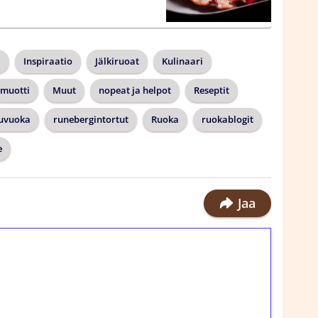
i
Inspiraatio
Jälkiruoat
Kulinaari
muotti
Muut
nopeat ja helpot
Reseptit
tuvuoka
runebergintortut
Ruoka
ruokablogit
e
Jaa
ilmaiskierroksia ilman