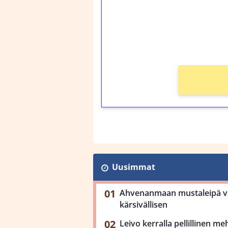
Saat heti 50 ilmaiskier
kierros)!
Ei kierrätysvaatimusta
Uusimmat
Ahvenanmaan mustaleipä val
kärsivällisen
Leivo kerralla pellillinen m