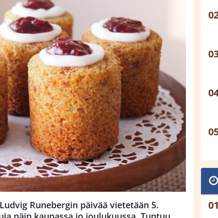
Ludvig Runebergin päivää vietetään 5.
uja näin kaupassa jo joulukuussa. Tuntuu