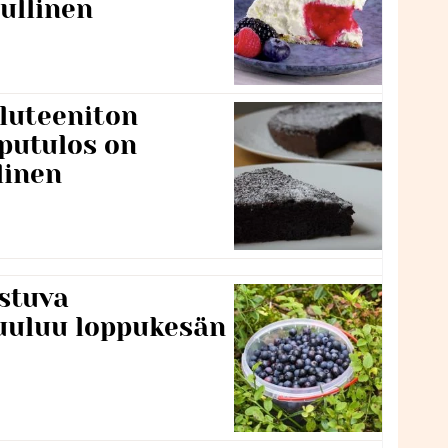
ullinen
luteeniton
putulos on
linen
stuva
uuluu loppukesän