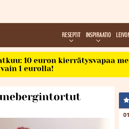
RESEPTIT
INSPIRAATIO
LEIVO
atkuu: 10 euron kierrätysvapaa m
vain 1 eurolla!
unebergintortut