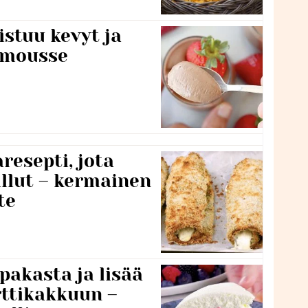
stuu kevyt ja
amousse
resepti, jota
llut – kermainen
te
pakasta ja lisää
rttikakkuun –